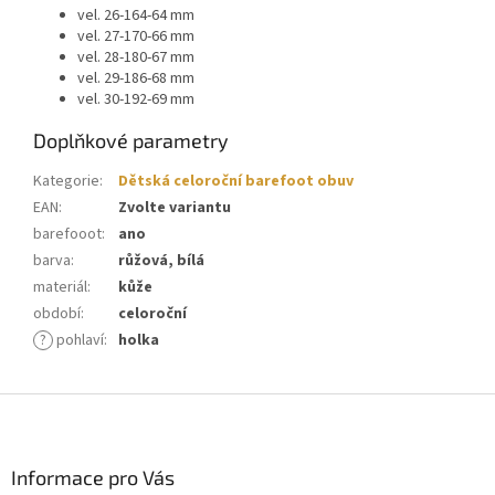
vel. 26-164-64 mm
vel. 27-170-66 mm
vel. 28-180-67 mm
vel. 29-186-68 mm
vel. 30-192-69 mm
Doplňkové parametry
Kategorie
:
Dětská celoroční barefoot obuv
EAN
:
Zvolte variantu
barefooot
:
ano
barva
:
růžová, bílá
materiál
:
kůže
období
:
celoroční
?
pohlaví
:
holka
Z
á
p
a
Informace pro Vás