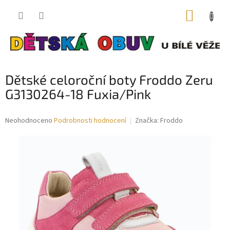
Přejít
NÁKUP
na
obsah
KOŠÍK
Dětské celoroční boty Froddo Zeru
G3130264-18 Fuxia/Pink
Průměrné
Neohodnoceno
Podrobnosti hodnocení
Značka:
Froddo
hodnocení
produktu
je
0,0
z
5
hvězdiček.