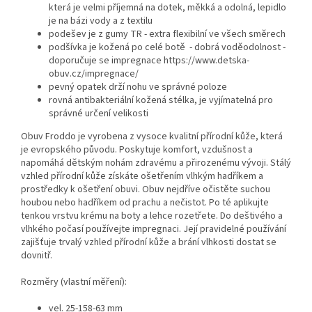
která je velmi příjemná na dotek, měkká a odolná, lepidlo
je na bázi vody a z textilu
podešev je z gumy TR - extra flexibilní ve všech směrech
podšívka je kožená po celé botě - dobrá voděodolnost -
doporučuje se impregnace https://www.detska-
obuv.cz/impregnace/
pevný opatek drží nohu ve správné poloze
rovná antibakteriální kožená stélka, je vyjímatelná pro
správné určení velikosti
Obuv Froddo je vyrobena z vysoce kvalitní přírodní kůže, která
je evropského původu. Poskytuje komfort, vzdušnost a
napomáhá dětským nohám zdravému a přirozenému vývoji. Stálý
vzhled přírodní kůže získáte ošetřením vlhkým hadříkem a
prostředky k ošetření obuvi. Obuv nejdříve očistěte suchou
houbou nebo hadříkem od prachu a nečistot. Po té aplikujte
tenkou vrstvu krému na boty a lehce rozetřete. Do deštivého a
vlhkého počasí používejte impregnaci. Její pravidelné používání
zajišťuje trvalý vzhled přírodní kůže a brání vlhkosti dostat se
dovnitř.
Rozměry (vlastní měření):
vel. 25-158-63 mm