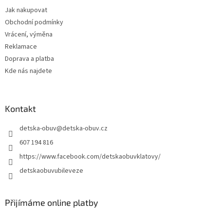
t
Jak nakupovat
í
Obchodní podmínky
Vrácení, výměna
Reklamace
Doprava a platba
Kde nás najdete
Kontakt
detska-obuv
@
detska-obuv.cz
607 194 816
https://www.facebook.com/detskaobuvklatovy/
detskaobuvubileveze
Přijímáme online platby