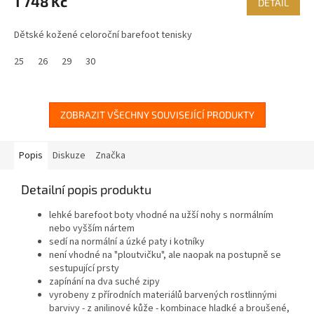
1 748 Kč
DETAIL
Dětské kožené celoroční barefoot tenisky
25
26
29
30
ZOBRAZIT VŠECHNY SOUVISEJÍCÍ PRODUKTY
Popis
Diskuze
Značka
Detailní popis produktu
lehké barefoot boty vhodné na užší nohy s normálním
nebo vyšším nártem
sedí na normální a úzké paty i kotníky
není vhodné na "ploutvičku", ale naopak na postupně se
sestupující prsty
zapínání na dva suché zipy
vyrobeny z přírodních materiálů barvených rostlinnými
barvivy - z anilinové kůže - kombinace hladké a broušené,