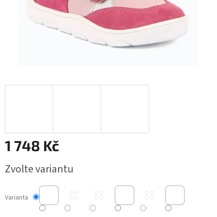
1 748 Kč
Měrná
Zvolte variantu
cena:
Varianta