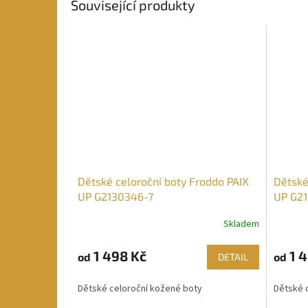
Související produkty
Dětské celoroční boty Froddo PAIX
Dětské
UP G2130346-7
UP G21
Skladem
1 498 Kč
1 4
od
od
DETAIL
Dětské celoroční kožené boty
Dětské 