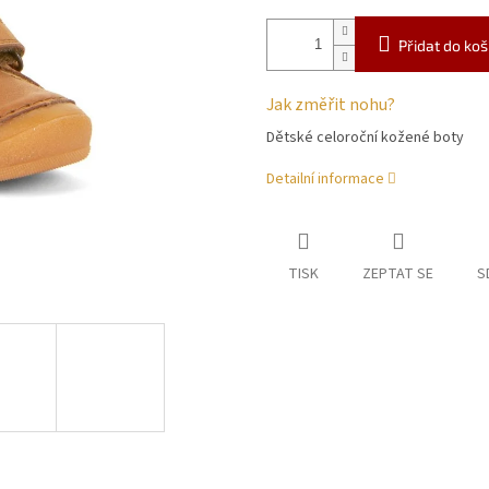
Přidat do koš
Jak změřit nohu?
Dětské celoroční kožené boty
Detailní informace
TISK
ZEPTAT SE
S