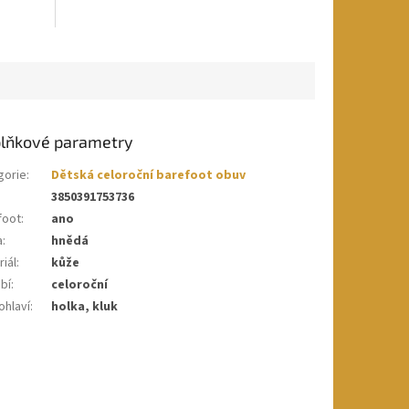
lňkové parametry
gorie
:
Dětská celoroční barefoot obuv
3850391753736
foot
:
ano
a
:
hnědá
iál
:
kůže
bí
:
celoroční
ohlaví
:
holka, kluk