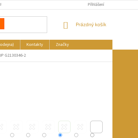
REKLAMACE
DOPRAVA A PLATBA
KDE NÁS NAJDETE
Přihlášení
NÁKUPNÍ
Prázdný košík
KOŠÍK
rodejna)
Kontakty
Značky
 UP G2130346-2