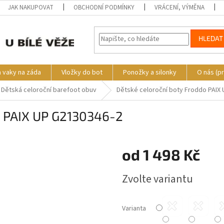
JAK NAKUPOVAT
OBCHODNÍ PODMÍNKY
VRÁCENÍ, VÝMĚNA
HLEDAT
a vaky na záda
Vložky do bot
Ponožky a silonky
O nás (p
Dětská celoroční barefoot obuv
Dětské celoroční boty Froddo PAIX
o PAIX UP G2130346-2
o
od
1 498 Kč
Měrná
Zvolte variantu
cena:
Varianta