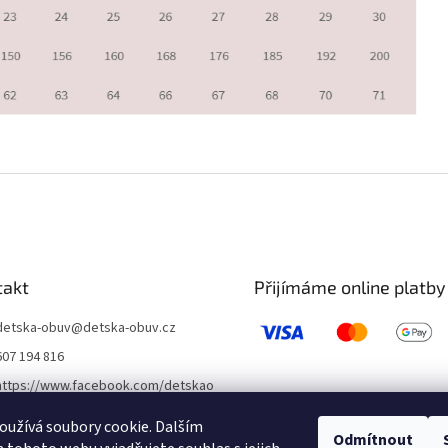
takt
Přijímáme online platby
detska-obuv
@
detska-obuv.cz
607 194 816
https://www.facebook.com/detskao
buvklatovy/
užívá soubory cookie. Dalším
detskaobuvubileveze
Odmítnout