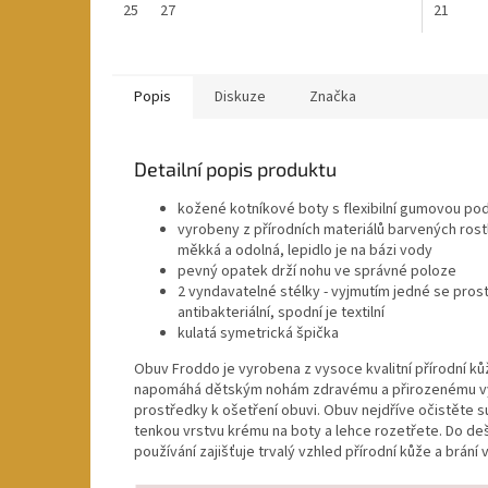
25
27
21
Popis
Diskuze
Značka
Detailní popis produktu
kožené kotníkové boty s flexibilní gumovou po
vyrobeny z přírodních materiálů barvených rostli
měkká a odolná, lepidlo je na bázi vody
pevný opatek drží nohu ve správné poloze
2 vyndavatelné stélky - vyjmutím jedné se prosto
antibakteriální, spodní je textilní
kulatá symetrická špička
Obuv Froddo je vyrobena z vysoce kvalitní přírodní k
napomáhá dětským nohám zdravému a přirozenému vývo
prostředky k ošetření obuvi. Obuv nejdříve očistěte s
tenkou vrstvu krému na boty a lehce rozetřete. Do deš
používání zajišťuje trvalý vzhled přírodní kůže a brání 