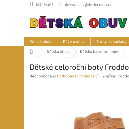
Přejít
607 194 816
detska-obuv@detska-obuv.cz
na
obsah
Dětská obuv
Péče o obuv
Sáčky na bačkory 
Domů
Dětská obuv
Dětská barefoot obuv
Dětské celoroční boty Frodd
Průměrné
Neohodnoceno
Podrobnosti hodnocení
Značka:
Frodd
hodnocení
produktu
je
0,0
z
5
hvězdiček.