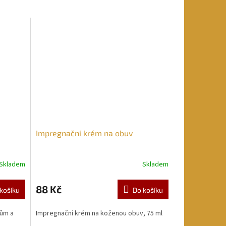
Impregnační krém na obuv
Skladem
Skladem
88 Kč
košíku
Do košíku
jům a
Impregnační krém na koženou obuv, 75 ml