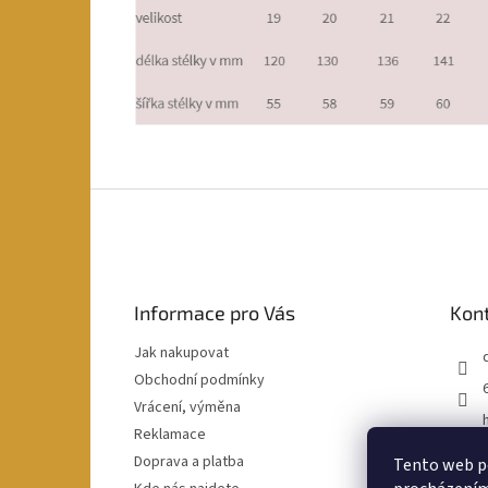
Z
á
p
a
t
Informace pro Vás
Kon
í
Jak nakupovat
Obchodní podmínky
Vrácení, výměna
Reklamace
Doprava a platba
Tento web po