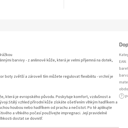
Dop
drážkou
Kate
nnými barvivy - z anilinové kůže, která je velmi příjemná na dotek,
EAN
:
bare
barv
r boty zvětší a zároveň tím můžete regulovat flexibilitu - vrchní je
mater
obdo
?
p
ůže, která je evropského původu. Poskytuje komfort, vzdušnost a
ji.Stálý vzhled přírodní kůže získáte ošetřením vlhkým hadříkem a
uchou houbou nebo hadříkem od prachu a nečistot. Po té aplikujte
tivého a vlhkého počasí používejte impregnaci. Její pravidelné
vlhkosti dostat se dovnitř.