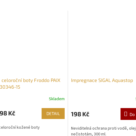
 celoroční boty Froddo PAIX
Impregnace SIGAL Aquastop
30346-15
Skladem
98 Kč
198 Kč
DETAIL
Do 
celoroční kožené boty
Neviditelná ochrana proti vodě, ole
nečistotám, 300 ml.