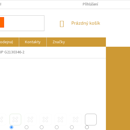
REKLAMACE
DOPRAVA A PLATBA
KDE NÁS NAJDETE
Přihlášení
NÁKUPNÍ
Prázdný košík
KOŠÍK
rodejna)
Kontakty
Značky
 UP G2130346-2