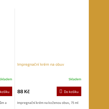
Impregnační krém na obuv
Skladem
Skladem
88 Kč
košíku
Do košíku
jům a
Impregnační krém na koženou obuv, 75 ml