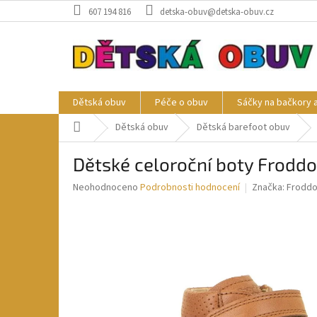
Přejít
607 194 816
detska-obuv@detska-obuv.cz
na
obsah
Dětská obuv
Péče o obuv
Sáčky na bačkory 
Domů
Dětská obuv
Dětská barefoot obuv
Dětské celoroční boty Frodd
Průměrné
Neohodnoceno
Podrobnosti hodnocení
Značka:
Frodd
hodnocení
produktu
je
0,0
z
5
hvězdiček.