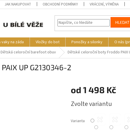
JAK NAKUPOVAT
OBCHODNÍ PODMÍNKY
VRÁCENÍ, VÝMĚNA
HLEDAT
a vaky na záda
Vložky do bot
Ponožky a silonky
O nás (p
Dětská celoroční barefoot obuv
Dětské celoroční boty Froddo PAIX
o PAIX UP G2130346-2
o
od
1 498 Kč
Měrná
Zvolte variantu
cena:
Varianta