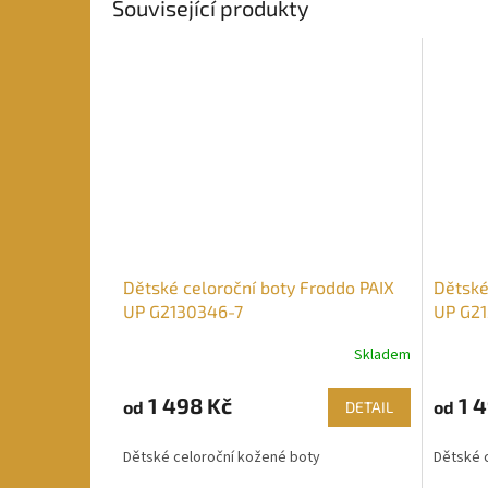
Související produkty
Dětské celoroční boty Froddo PAIX
Dětské
UP G2130346-7
UP G21
Skladem
1 498 Kč
1 4
od
od
DETAIL
Dětské celoroční kožené boty
Dětské 