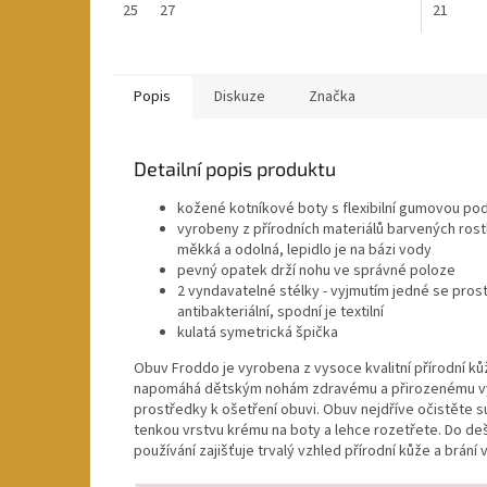
25
27
21
Popis
Diskuze
Značka
Detailní popis produktu
kožené kotníkové boty s flexibilní gumovou po
vyrobeny z přírodních materiálů barvených rostli
měkká a odolná, lepidlo je na bázi vody
pevný opatek drží nohu ve správné poloze
2 vyndavatelné stélky - vyjmutím jedné se prosto
antibakteriální, spodní je textilní
kulatá symetrická špička
Obuv Froddo je vyrobena z vysoce kvalitní přírodní k
napomáhá dětským nohám zdravému a přirozenému vývo
prostředky k ošetření obuvi. Obuv nejdříve očistěte s
tenkou vrstvu krému na boty a lehce rozetřete. Do deš
používání zajišťuje trvalý vzhled přírodní kůže a brání 