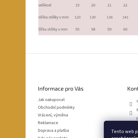
Z
á
p
a
t
Informace pro Vás
Kon
í
Jak nakupovat
Obchodní podmínky
Vrácení, výměna
Reklamace
Doprava a platba
Tento web po