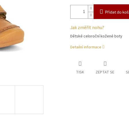
Přidat do koš
Jak změřit nohu?
Dětské celoroční kožené boty
Detailní informace
TISK
ZEPTAT SE
S