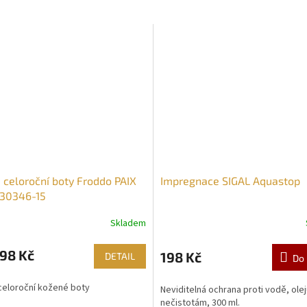
 celoroční boty Froddo PAIX
Impregnace SIGAL Aquastop
30346-15
Skladem
98 Kč
198 Kč
DETAIL
Do 
celoroční kožené boty
Neviditelná ochrana proti vodě, ole
nečistotám, 300 ml.