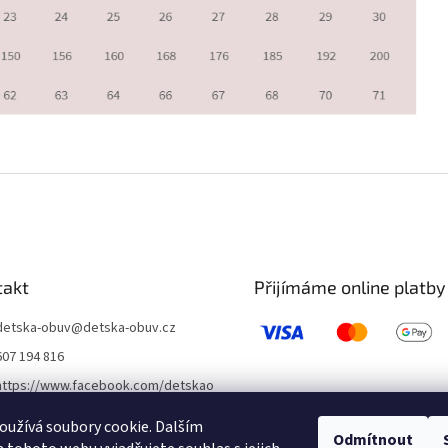
takt
Přijímáme online platby
detska-obuv
@
detska-obuv.cz
607 194 816
https://www.facebook.com/detskao
buvklatovy/
užívá soubory cookie. Dalším
detskaobuvubileveze
Odmítnout