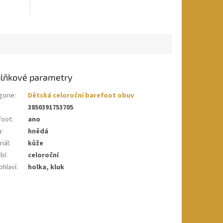
lňkové parametry
gorie
:
Dětská celoroční barefoot obuv
3850391753705
foot
:
ano
a
:
hnědá
iál
:
kůže
bí
:
celoroční
ohlaví
:
holka, kluk