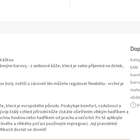
Dop
drážkou
Kate
nnými barvivy - z anilinové kůže, která je velmi příjemná na dotek,
EAN
:
bare
barv
r boty zvětší a zároveň tím můžete regulovat flexibilitu - vrchní je
mater
obdo
?
p
ůže, která je evropského původu. Poskytuje komfort, vzdušnost a
ji.Stálý vzhled přírodní kůže získáte ošetřením vlhkým hadříkem a
uchou houbou nebo hadříkem od prachu a nečistot. Po té aplikujte
tivého a vlhkého počasí používejte impregnaci. Její pravidelné
vlhkosti dostat se dovnitř.