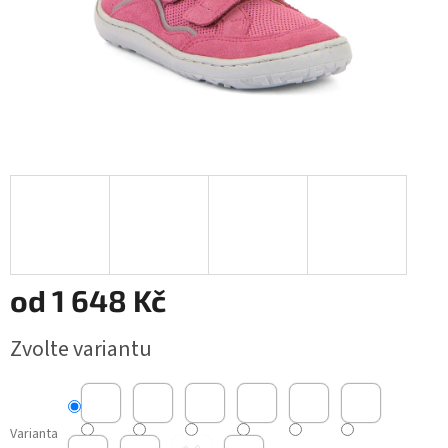
od
1 648 Kč
Měrná
Zvolte variantu
cena:
Varianta