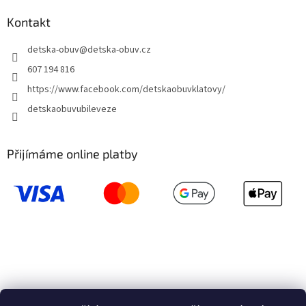
Kontakt
detska-obuv
@
detska-obuv.cz
607 194 816
https://www.facebook.com/detskaobuvklatovy/
detskaobuvubileveze
Přijímáme online platby