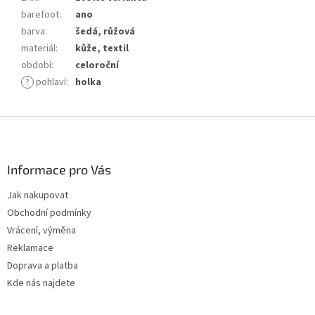
barefoot
:
ano
barva
:
šedá, růžová
materiál
:
kůže, textil
období
:
celoroční
?
pohlaví
:
holka
Z
á
p
a
Informace pro Vás
t
Jak nakupovat
í
Obchodní podmínky
Vrácení, výměna
Reklamace
Doprava a platba
Kde nás najdete