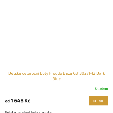
Dětské celoroční boty Froddo Baze G3130271-12 Dark
Blue
Skladem
1 648 Kč
od
DETAIL
Dětské barefoot boty - tenisky