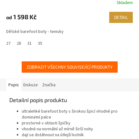
Skladem
1 598 Kč
od
DETAIL
Dětské barefoot boty - tenisky
27
28
31
35
ZOBRAZIT VŠECHNY SOUVISEJÍCÍ PRODUKTY
Popis
Diskuze
Značka
Detailní popis produktu
ultralehké barefoot boty s širokou špicí vhodné pro
dominatní palce
prostorné v oblasti špičky
vhodné na normální až mírně širší nohy
dají se dotáhnout na útlejší kotník