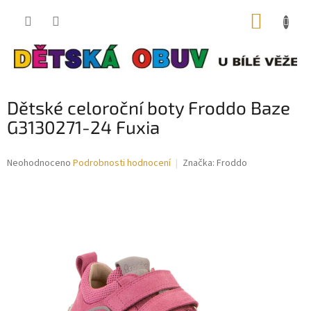
Přejít
NÁKUP
na
obsah
KOŠÍK
Dětské celoroční boty Froddo Baze
G3130271-24 Fuxia
Průměrné
Neohodnoceno
Podrobnosti hodnocení
Značka:
Froddo
hodnocení
produktu
je
0,0
z
5
hvězdiček.