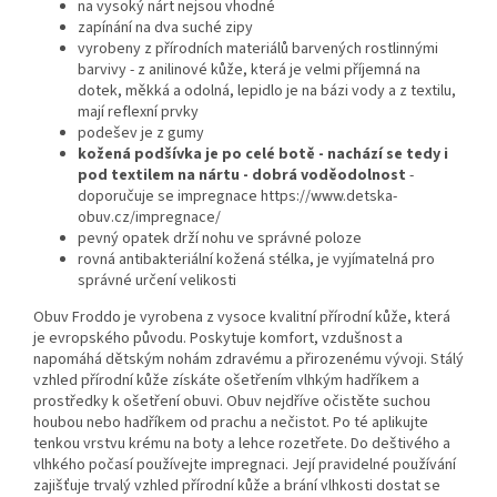
na vysoký nárt nejsou vhodné
zapínání na dva suché zipy
vyrobeny z přírodních materiálů barvených rostlinnými
barvivy - z anilinové kůže, která je velmi příjemná na
dotek, měkká a odolná, lepidlo je na bázi vody a z textilu,
mají reflexní prvky
podešev je z gumy
kožená podšívka je po celé botě - nachází se tedy i
pod textilem na nártu - dobrá voděodolnost
-
doporučuje se impregnace https://www.detska-
obuv.cz/impregnace/
pevný opatek drží nohu ve správné poloze
rovná antibakteriální kožená stélka, je vyjímatelná pro
správné určení velikosti
Obuv Froddo je vyrobena z vysoce kvalitní přírodní kůže, která
je evropského původu. Poskytuje komfort, vzdušnost a
napomáhá dětským nohám zdravému a přirozenému vývoji. Stálý
vzhled přírodní kůže získáte ošetřením vlhkým hadříkem a
prostředky k ošetření obuvi. Obuv nejdříve očistěte suchou
houbou nebo hadříkem od prachu a nečistot. Po té aplikujte
tenkou vrstvu krému na boty a lehce rozetřete. Do deštivého a
vlhkého počasí používejte impregnaci. Její pravidelné používání
zajišťuje trvalý vzhled přírodní kůže a brání vlhkosti dostat se