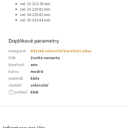
vel. 32-213-78 mm
vel. 33-220-81 mm
vel. 34-225-82 mm
vel. 35-233-84 mm
Doplňkové parametry
Kategorie
:
Dětská celoroční barefoot obuv
EAN
:
Zvolte variantu
barefoot
:
ano
barva
:
modrá
materiál
:
kůže
období
:
celoroční
?
pohlaví
:
kluk
Z
á
p
a
Informace pro Vás