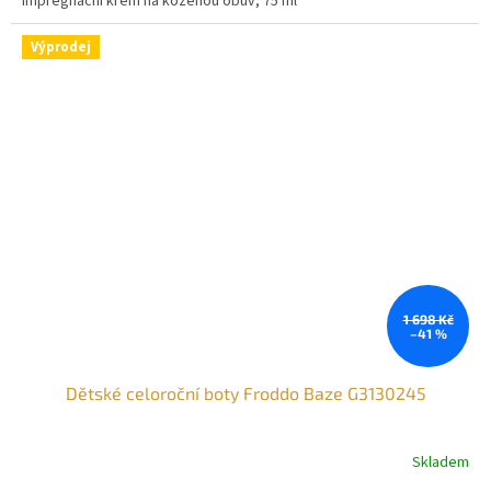
Impregnační krém na koženou obuv, 75 ml
Výprodej
1 698 Kč
–41 %
Dětské celoroční boty Froddo Baze G3130245
Skladem