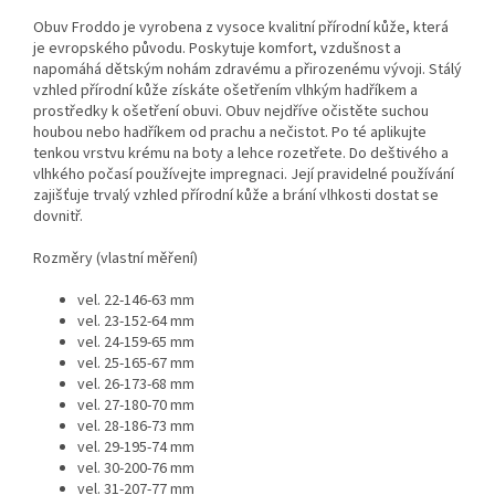
Obuv Froddo je vyrobena z vysoce kvalitní přírodní kůže, která
je evropského původu. Poskytuje komfort, vzdušnost a
napomáhá dětským nohám zdravému a přirozenému vývoji. Stálý
vzhled přírodní kůže získáte ošetřením vlhkým hadříkem a
prostředky k ošetření obuvi. Obuv nejdříve očistěte suchou
houbou nebo hadříkem od prachu a nečistot. Po té aplikujte
tenkou vrstvu krému na boty a lehce rozetřete. Do deštivého a
vlhkého počasí používejte impregnaci. Její pravidelné používání
zajišťuje trvalý vzhled přírodní kůže a brání vlhkosti dostat se
dovnitř.
Rozměry (vlastní měření)
vel. 22-146-63 mm
vel. 23-152-64 mm
vel. 24-159-65 mm
vel. 25-165-67 mm
vel. 26-173-68 mm
vel. 27-180-70 mm
vel. 28-186-73 mm
vel. 29-195-74 mm
vel. 30-200-76 mm
vel. 31-207-77 mm