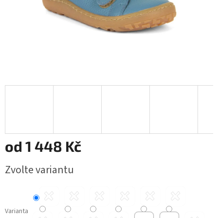
od
1 448 Kč
Měrná
Zvolte variantu
cena:
Varianta