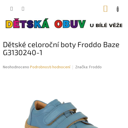
Přejít
NÁKUP
na
obsah
KOŠÍK
Dětské celoroční boty Froddo Baze
G3130240-1
Průměrné
Neohodnoceno
Podrobnosti hodnocení
Značka:
Froddo
hodnocení
produktu
je
0,0
z
5
hvězdiček.