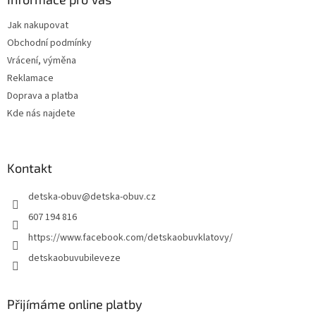
t
Jak nakupovat
í
Obchodní podmínky
Vrácení, výměna
Reklamace
Doprava a platba
Kde nás najdete
Kontakt
detska-obuv
@
detska-obuv.cz
607 194 816
https://www.facebook.com/detskaobuvklatovy/
detskaobuvubileveze
Přijímáme online platby