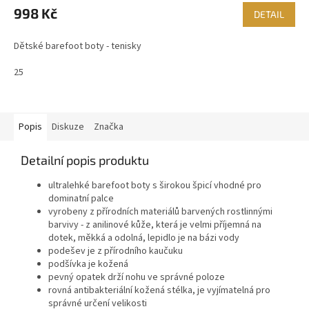
998 Kč
DETAIL
Dětské barefoot boty - tenisky
25
Popis
Diskuze
Značka
Detailní popis produktu
ultralehké barefoot boty s širokou špicí vhodné pro
dominatní palce
vyrobeny z přírodních materiálů barvených rostlinnými
barvivy - z anilinové kůže, která je velmi příjemná na
dotek, měkká a odolná, lepidlo je na bázi vody
podešev je z přírodního kaučuku
podšívka je kožená
pevný opatek drží nohu ve správné poloze
rovná antibakteriální kožená stélka, je vyjímatelná pro
správné určení velikosti