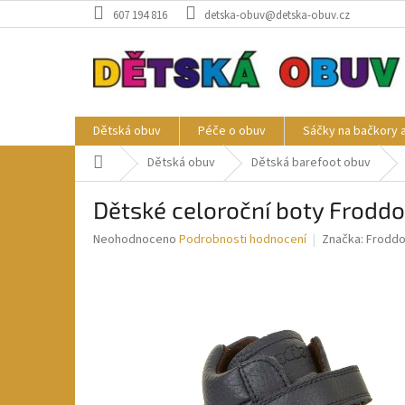
Přejít
607 194 816
detska-obuv@detska-obuv.cz
na
obsah
Dětská obuv
Péče o obuv
Sáčky na bačkory 
Domů
Dětská obuv
Dětská barefoot obuv
Dětské celoroční boty Frodd
Průměrné
Neohodnoceno
Podrobnosti hodnocení
Značka:
Frodd
hodnocení
produktu
je
0,0
z
5
hvězdiček.