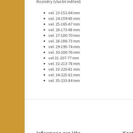
Rozměry (vlastní měření)
vel. 23-152-64 mm
vel. 24-159-65 mm
vel. 25-165-67 mm
vel. 26-173-68 mm
vel. 27-180-70 mm
vel. 28-186-73 mm
vel. 29-195-74 mm
vel. 30-200-76 mm
vel.
31-207-77 mm
vel. 32-213-78 mm
vel. 33-220-81 mm
vel. 34-225-82 mm
vel. 35-233-84 mm
Z
á
p
a
t
Informace pro Vás
Kon