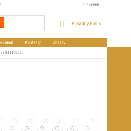
REKLAMACE
DOPRAVA A PLATBA
KDE NÁS NAJDETE
Přihlášení
NÁKUPNÍ
Prázdný košík
KOŠÍK
rodejna)
Kontakty
Značky
umn G3110252