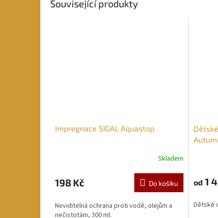
Související produkty
Impregnace SIGAL Aquastop
Dětské
Autum
Skladem
1 4
198 Kč
od
Do košíku
Dětské 
Neviditelná ochrana proti vodě, olejům a
nečistotám, 300 ml.