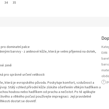
34
35
Dop
é pro dominatní palce
Kate
nnými barvivy - z anilinové kůže, která je velmi příjemná na dotek,
EAN
:
bare
barv
írné zimě
mater
lná pro správné určení velikosti
obdo
?
p
ůže, která je evropského původu. Poskytuje komfort, vzdušnost a
i. Stálý vzhled přírodní kůže získáte ošetřením vlhkým hadříkem a
uchou houbou nebo hadříkem od prachu a nečistot. Po té aplikujte
tivého a vlhkého počasí používejte impregnaci. Její pravidelné
vlhkosti dostat se dovnitř.