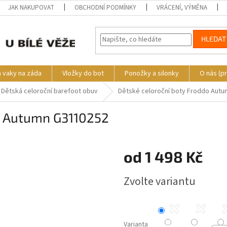
JAK NAKUPOVAT
OBCHODNÍ PODMÍNKY
VRÁCENÍ, VÝMĚNA
HLEDAT
a vaky na záda
Vložky do bot
Ponožky a silonky
O nás (p
Dětská celoroční barefoot obuv
Dětské celoroční boty Froddo Aut
o Autumn G3110252
o
od
1 498 Kč
Měrná
Zvolte variantu
cena:
Varianta