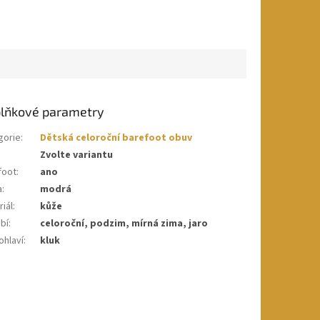
lňkové parametry
gorie
:
Dětská celoroční barefoot obuv
Zvolte variantu
foot
:
ano
a
:
modrá
iál
:
kůže
bí
:
celoroční, podzim, mírná zima, jaro
ohlaví
:
kluk