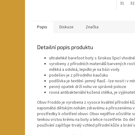
31
32
Popis
Diskuze
Značka
Detailní popis produktu
ultralehké barefoot boty s širokou špicí vhodn
vyrobeny z přírodních materiálů barvených rostli
měkká a odolná, lepidlo je na bázi vody
podešev je z přírodního kaučuku
podšívka je textilní- jemný flauš - lze nosit i v m
pevný opatek drží nohu ve správné poloze
rovná antibakteriální kožená stélka, je vyjímate
Obuv Froddo je vyrobena z vysoce kvalitní přírodní k
napomáhá dětským nohám zdravému a přirozenému vývoj
prostředky k ošetření obuvi. Obuv nejdříve očistěte s
tenkou vrstvu krému na boty a lehce rozetřete. Do deš
používání zajišťuje trvalý vzhled přírodní kůže a brání 