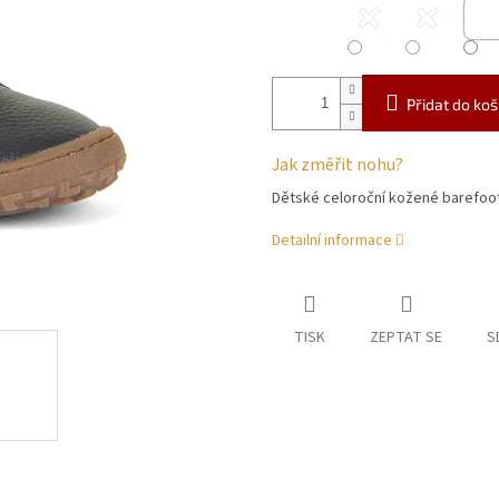
Přidat do koš
Jak změřit nohu?
Dětské celoroční kožené barefoo
Detailní informace
TISK
ZEPTAT SE
S