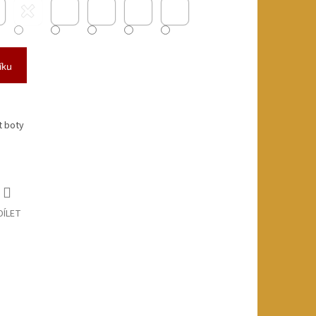
íku
t boty
DÍLET