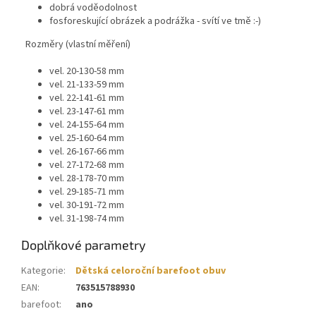
dobrá voděodolnost
fosforeskující obrázek a podrážka - svítí ve tmě :-)
Rozměry (vlastní měření)
vel. 20-130-58 mm
vel. 21-133-59 mm
vel. 22-141-61 mm
vel. 23-147-61 mm
vel. 24-155-64 mm
vel. 25-160-64 mm
vel. 26-167-66 mm
vel. 27-172-68 mm
vel. 28-178-70 mm
vel. 29-185-71 mm
vel. 30-191-72 mm
vel. 31-198-74 mm
Doplňkové parametry
Kategorie
:
Dětská celoroční barefoot obuv
EAN
:
763515788930
barefoot
:
ano