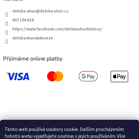
detska-obuv
@
detska-obuv.cz
607 194 816
https://www.facebook.com/detskaobuvklatovy/
detskaobuvubileveze
Přijímáme online platby
Tento web používá soubory cookie. Dalším procházením
tohoto webu vyjadřujete souhlas s jejich používáním. Více