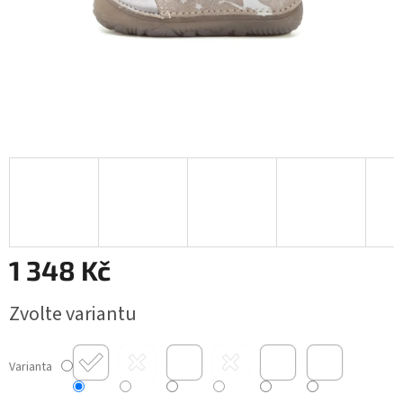
1 348 Kč
Měrná
Zvolte variantu
cena:
Varianta