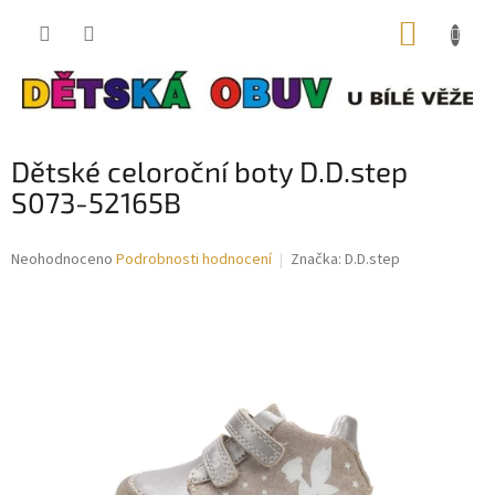
Přejít
NÁKUP
na
obsah
KOŠÍK
Dětské celoroční boty D.D.step
S073-52165B
Průměrné
Neohodnoceno
Podrobnosti hodnocení
Značka:
D.D.step
hodnocení
produktu
je
0,0
z
5
hvězdiček.