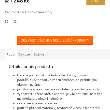
1 248 Kč
od
DETAIL
Celoroční barefoot kožené boty
30
31
ZOBRAZIT VŠECHNY SOUVISEJÍCÍ PRODUKTY
Popis
Diskuze
Značka
Detailní popis produktu
kožené polokotníkové boty s flexibilní gumovou
podrážkou ohebnou ve všech směrech a s praktickým
okopem na špici
prostorná špička zajišťuje dostatečný prostor pro prsty
vyndavací kožená stélka absorbuje vlhkost, tlumí nárazy a
má měrku pro ideální nadměrek
částečně zpevněný opatek
použité přírodní materiály, testované v české laboratoři