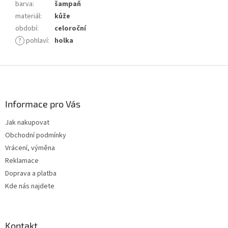
barva
:
šampaň
materiál
:
kůže
období
:
celoroční
?
pohlaví
:
holka
Z
á
p
a
Informace pro Vás
t
Jak nakupovat
í
Obchodní podmínky
Vrácení, výměna
Reklamace
Doprava a platba
Kde nás najdete
Kontakt