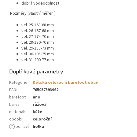
dobrá voděodolnost
Rozměry (vlastní měření)
vel. 25-163-68 mm
vel. 26-167-68 mm
vel. 27-174-70 mm
vel. 28-180-70 mm
vel. 29-188-73 mm
vel. 30-195-75 mm
vel. 31-200-77 mm
Doplňkové parametry
Kategorie
:
Dětská celoroční barefoot obuv
EAN
:
765057393962
barefoot
:
ano
barva
:
růžová
materiál
:
kůže
období
:
celoroční
?
pohlaví
:
holka