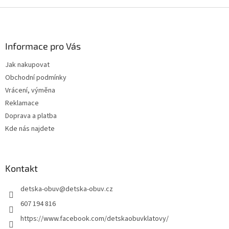
Z
á
p
a
Informace pro Vás
t
Jak nakupovat
í
Obchodní podmínky
Vrácení, výměna
Reklamace
Doprava a platba
Kde nás najdete
Kontakt
detska-obuv
@
detska-obuv.cz
607 194 816
https://www.facebook.com/detskaobuvklatovy/