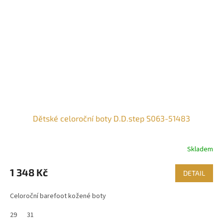
Dětské celoroční boty D.D.step S063-51483
Skladem
1 348 Kč
DETAIL
Celoroční barefoot kožené boty
29
31