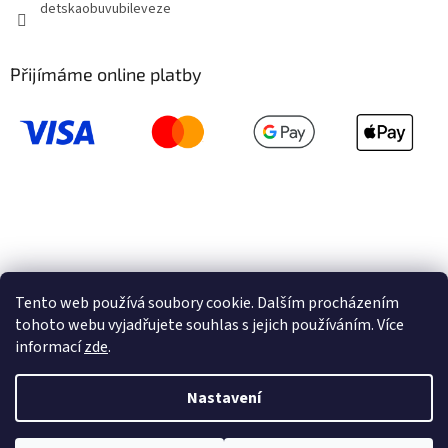
detskaobuvubileveze
Přijímáme online platby
Tento web používá soubory cookie. Dalším procházením
tohoto webu vyjadřujete souhlas s jejich používáním. Více
informací
zde
.
Vytvořil Shoptet
Nastavení
Copyright 2026
Dětská obuv U Bílé věže
. Všechna práva