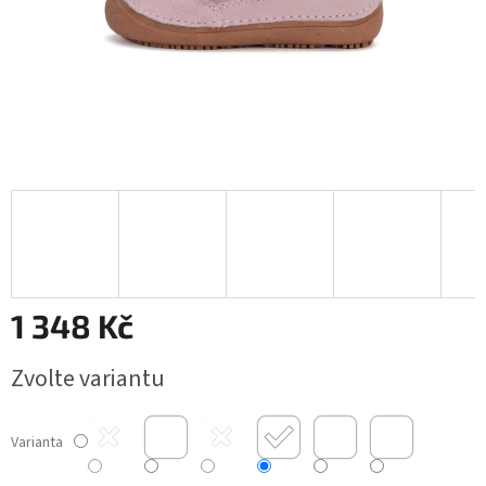
1 348 Kč
Měrná
Zvolte variantu
cena:
Varianta