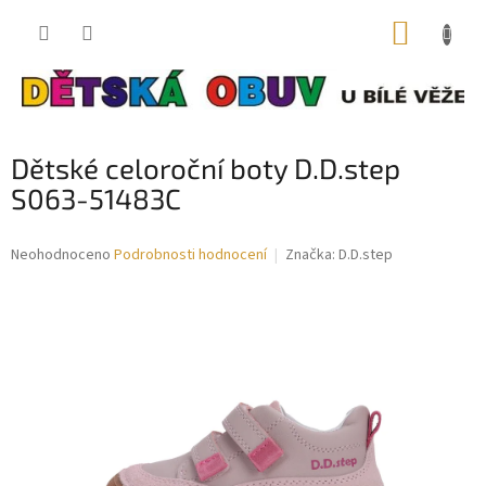
Přejít
NÁKUP
na
obsah
KOŠÍK
Dětské celoroční boty D.D.step
S063-51483C
Průměrné
Neohodnoceno
Podrobnosti hodnocení
Značka:
D.D.step
hodnocení
produktu
je
0,0
z
5
hvězdiček.