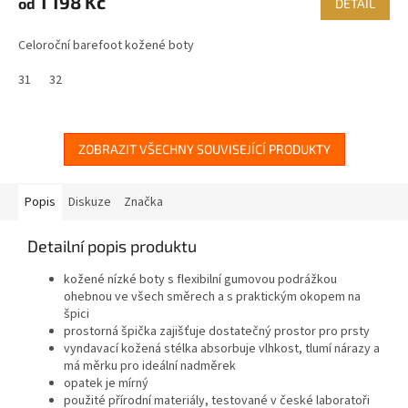
1 198 Kč
od
DETAIL
Celoroční barefoot kožené boty
31
32
ZOBRAZIT VŠECHNY SOUVISEJÍCÍ PRODUKTY
Popis
Diskuze
Značka
Detailní popis produktu
kožené nízké boty s flexibilní gumovou podrážkou
ohebnou ve všech směrech a s praktickým okopem na
špici
prostorná špička zajišťuje dostatečný prostor pro prsty
vyndavací kožená stélka absorbuje vlhkost, tlumí nárazy a
má měrku pro ideální nadměrek
opatek je mírný
použité přírodní materiály, testované v české laboratoři