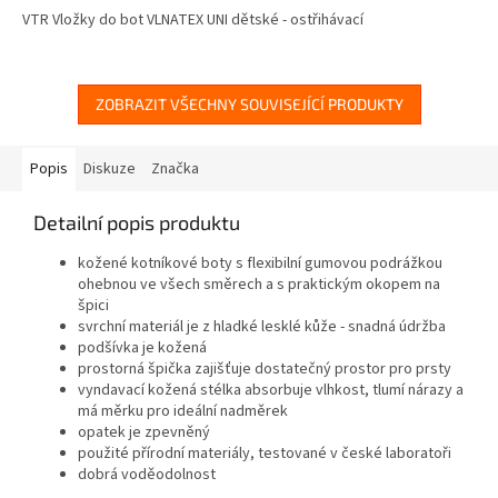
VTR Vložky do bot VLNATEX UNI dětské - ostřihávací
ZOBRAZIT VŠECHNY SOUVISEJÍCÍ PRODUKTY
Popis
Diskuze
Značka
Detailní popis produktu
kožené kotníkové boty s flexibilní gumovou podrážkou
ohebnou ve všech směrech a s praktickým okopem na
špici
svrchní materiál je z hladké lesklé kůže - snadná údržba
podšívka je kožená
prostorná špička zajišťuje dostatečný prostor pro prsty
vyndavací kožená stélka absorbuje vlhkost, tlumí nárazy a
má měrku pro ideální nadměrek
opatek je zpevněný
použité přírodní materiály, testované v české laboratoři
dobrá voděodolnost