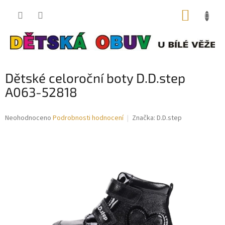
Přejít
NÁKUP
na
obsah
KOŠÍK
Dětské celoroční boty D.D.step
A063-52818
Průměrné
Neohodnoceno
Podrobnosti hodnocení
Značka:
D.D.step
hodnocení
produktu
je
0,0
z
5
hvězdiček.