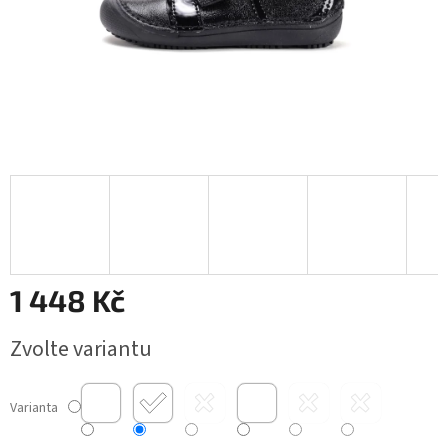
1 448 Kč
Měrná
Zvolte variantu
cena:
Varianta