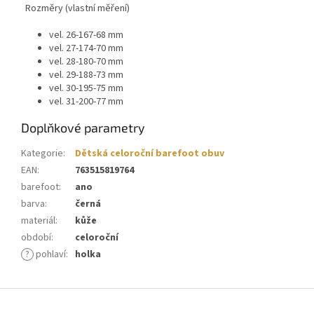
Rozměry (vlastní měření)
vel. 26-167-68 mm
vel. 27-174-70 mm
vel. 28-180-70 mm
vel. 29-188-73 mm
vel. 30-195-75 mm
vel. 31-200-77 mm
Doplňkové parametry
Kategorie
:
Dětská celoroční barefoot obuv
EAN
:
763515819764
barefoot
:
ano
barva
:
černá
materiál
:
kůže
období
:
celoroční
?
pohlaví
:
holka
Z
á