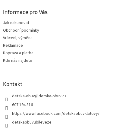
p
a
Informace pro Vás
t
Jak nakupovat
í
Obchodní podmínky
Vrácení, výměna
Reklamace
Doprava a platba
Kde nás najdete
Kontakt
detska-obuv
@
detska-obuv.cz
607 194 816
https://www.facebook.com/detskaobuvklatovy/
detskaobuvubileveze