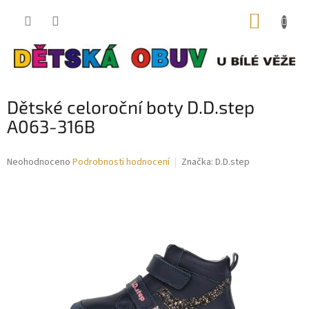
Přejít
NÁKUP
na
obsah
KOŠÍK
Dětské celoroční boty D.D.step
A063-316B
Průměrné
Neohodnoceno
Podrobnosti hodnocení
Značka:
D.D.step
hodnocení
produktu
je
0,0
z
5
hvězdiček.