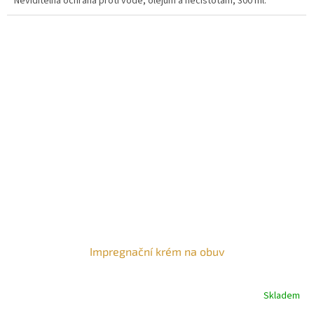
Neviditelná ochrana proti vodě, olejům a nečistotám, 300 ml.
Impregnační krém na obuv
Skladem