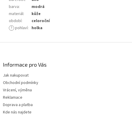
barva
:
modrá
materiál
:
kůže
období
:
celoroční
?
pohlaví
:
holka
Z
á
p
a
Informace pro Vás
t
Jak nakupovat
í
Obchodní podmínky
Vrácení, výměna
Reklamace
Doprava a platba
Kde nás najdete