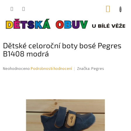
Přejít
NÁKUP
na
obsah
KOŠÍK
Dětské celoroční boty bosé Pegres
B1408 modrá
Průměrné
Neohodnoceno
Podrobnosti hodnocení
Značka:
Pegres
hodnocení
produktu
je
0,0
z
5
hvězdiček.