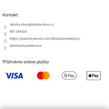
Kontakt
detska-obuv
@
detska-obuv.cz
607 194 816
https://www.facebook.com/detskaobuvklatovy/
detskaobuvubileveze
Přijímáme online platby