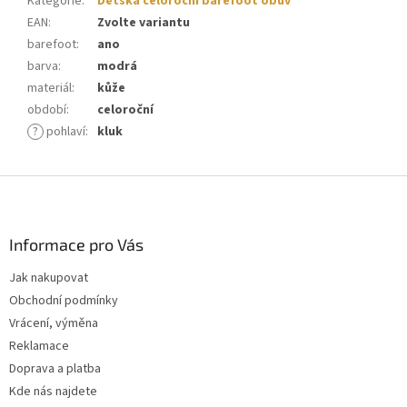
Kategorie
:
Dětská celoroční barefoot obuv
EAN
:
Zvolte variantu
barefoot
:
ano
barva
:
modrá
materiál
:
kůže
období
:
celoroční
?
pohlaví
:
kluk
Z
á
p
a
Informace pro Vás
t
Jak nakupovat
í
Obchodní podmínky
Vrácení, výměna
Reklamace
Doprava a platba
Kde nás najdete