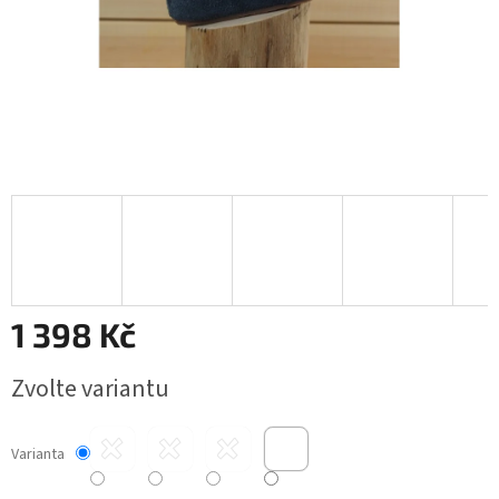
1 398 Kč
Měrná
Zvolte variantu
cena:
Varianta