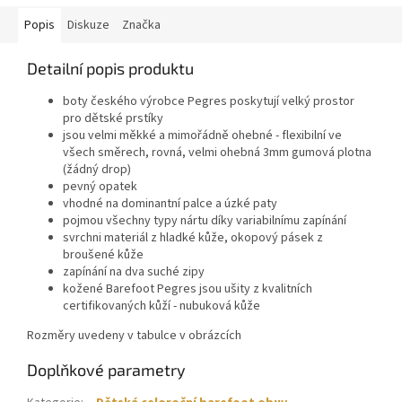
Popis
Diskuze
Značka
Detailní popis produktu
boty českého výrobce Pegres poskytují velký prostor
pro dětské prstíky
jsou velmi měkké a mimořádně ohebné - flexibilní ve
všech směrech, rovná, velmi ohebná 3mm gumová plotna
(žádný drop)
pevný opatek
vhodné na dominantní palce a úzké paty
pojmou všechny typy nártu díky variabilnímu zapínání
svrchni materiál z hladké kůže, okopový pásek z
broušené kůže
zapínání na dva suché zipy
kožené Barefoot Pegres jsou ušity z kvalitních
certifikovaných kůží - nubuková kůže
Rozměry uvedeny v tabulce v obrázcích
Doplňkové parametry