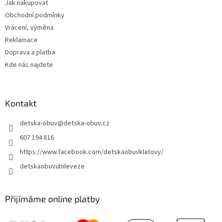
Jak nakupovat
í
Obchodní podmínky
Vrácení, výměna
Reklamace
Doprava a platba
Kde nás najdete
Kontakt
detska-obuv
@
detska-obuv.cz
607 194 816
https://www.facebook.com/detskaobuvklatovy/
detskaobuvubileveze
Přijímáme online platby