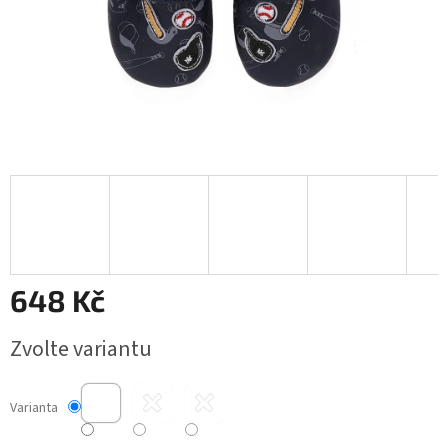
648 Kč
Měrná
Zvolte variantu
cena:
Varianta