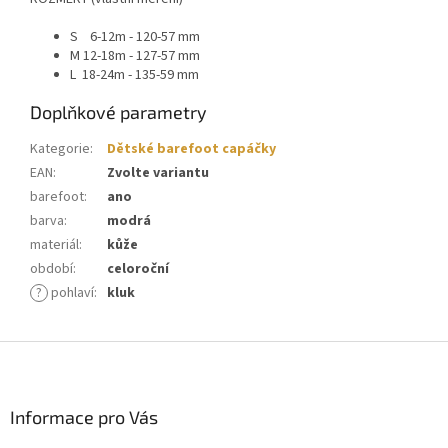
S 6-12m - 120-57 mm
M 12-18m - 127-57 mm
L 18-24m - 135-59 mm
Doplňkové parametry
Kategorie
:
Dětské barefoot capáčky
EAN
:
Zvolte variantu
barefoot
:
ano
barva
:
modrá
materiál
:
kůže
období
:
celoroční
?
pohlaví
:
kluk
Z
á
p
a
Informace pro Vás
t