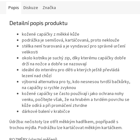
Popis
Diskuze
Značka
Detailní popis produktu
kožené capáčky z měkké kůže
podrážka je semišová, kartáčovaná, proto neklouže
stélka není tvarovaná a je vyndavací pro správné určení
velikosti
okolo kotníku je suchý zip, díky kterému capáčky dobře
drží na nožce a dobře se nazouvají
ideální do interiéru pro děti u kterých ještě převládá
lezení nad chůzí
výborná alternativa pro ty, kdo nesnesou tvrdší bačkůrky,
na capáčky si rychle zvyknou
kožené capáčky se často používají i jako ochrana nohy
venku, počítejte však, že na hrubém a tvrdém povrchu se
kůže odírá a při promáčení ztvrdne
dárkové balení v krabičce
Údržba: nečistoty lze otřít měkkým hadříkem, popřípadě s
trochou mýdla. Podrážku lze kartáčovat měkkým kartáčkem.
ROZMĚRY (vlastní měření)