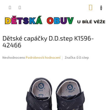
Přejít
NÁKUP
na
obsah
KOŠÍK
Dětské capáčky D.D.step K1596-
42466
Průměrné
Neohodnoceno
Podrobnosti hodnocení
Značka:
D.D.step
hodnocení
produktu
je
0,0
z
5
hvězdiček.