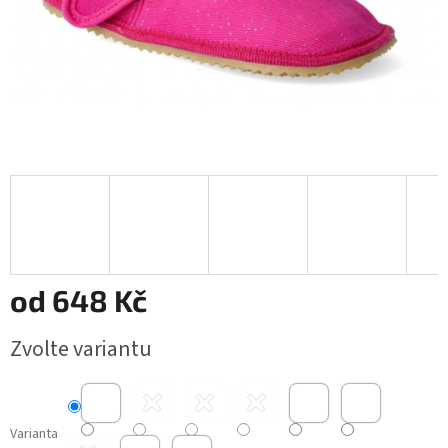
od
648 Kč
Měrná
Zvolte variantu
cena:
Varianta