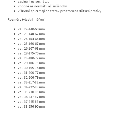
zapínání na suchý zip
vhodné na normální až širší nohy
v široké špici mají dostatek prostoru na dětské prstíky
Rozměry (vlastní měření)
vel. 22-140-60 mm
vel. 23-148-62 mm
vel. 24-154-64 mm
vel. 25-160-67 mm
vel. 26-167-68 mm
vel. 27-175-70 mm
vel. 28-180-72 mm
vel. 29-186-75 mm
vel. 30-195-76 mm
vel. 31-200-77 mm
vel. 32-206-79 mm
vel. 33-217-82 mm
vel. 34-222-83 mm
vel. 35-230-85 mm
vel. 36-237-87 mm
vel. 37-245-88 mm
vel. 38-256-90 mm