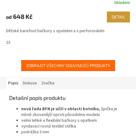
Skladem
648 Kč
od
DETAIL
Dětské barefoot bačkory s opatekm a s perforováním
23
ZOBRAZIT VŠECHNY SOUVISEJÍCÍ PRODUKTY
Popis
Diskuze
Značka
Detailní popis produktu
nová řada BFN je užší v oblasti kotníku,
špička je
mírně zkosenější oproti původnímu modelu
velmi lehké a flexibilní bačkory s opatkem
vyndavací rovná textilní stélka
podrážka 3 mm