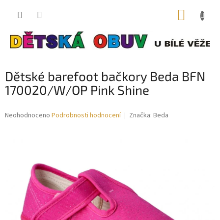
Přejít
NÁKUP
na
obsah
KOŠÍK
Dětské barefoot bačkory Beda BFN
170020/W/OP Pink Shine
Průměrné
Neohodnoceno
Podrobnosti hodnocení
Značka:
Beda
hodnocení
produktu
je
0,0
z
5
hvězdiček.