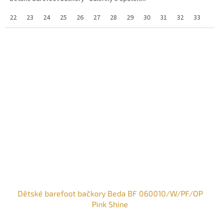
22
23
24
25
26
27
28
29
30
31
32
33
Dětské barefoot bačkory Beda BF 060010/W/PF/OP
Pink Shine