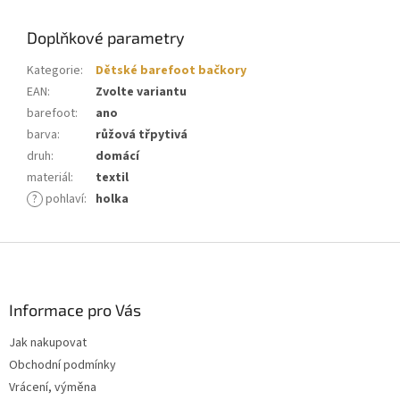
Doplňkové parametry
Kategorie
:
Dětské barefoot bačkory
EAN
:
Zvolte variantu
barefoot
:
ano
barva
:
růžová třpytivá
druh
:
domácí
materiál
:
textil
?
pohlaví
:
holka
Z
á
p
a
Informace pro Vás
t
Jak nakupovat
í
Obchodní podmínky
Vrácení, výměna