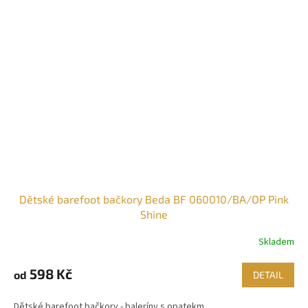
Dětské barefoot bačkory Beda BF 060010/BA/OP Pink
Shine
Skladem
598 Kč
od
DETAIL
Dětské barefoot bačkory - baleríny s opatekm