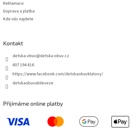
Reklamace
Doprava a platba
Kde nás najdete
Kontakt
detska-obuv
@
detska-obuv.cz
607 194 816
https://www.facebook.com/detskaobuvklatovy/
detskaobuvubileveze
Přijímáme online platby