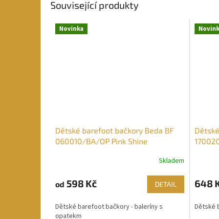
Související produkty
Novinka
Novin
Dětské barefoot bačkory Beda BF
Dětské
060010/BA/OP Pink Shine
170020
Skladem
598 Kč
648 
od
DETAIL
Dětské barefoot bačkory - baleríny s
Dětské 
opatekm