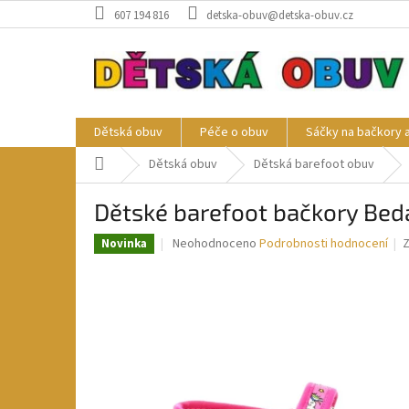
Přejít
607 194 816
detska-obuv@detska-obuv.cz
na
obsah
Dětská obuv
Péče o obuv
Sáčky na bačkory 
Domů
Dětská obuv
Dětská barefoot obuv
Dětské barefoot bačkory Be
Průměrné
Neohodnoceno
Podrobnosti hodnocení
Novinka
hodnocení
produktu
je
0,0
z
5
hvězdiček.