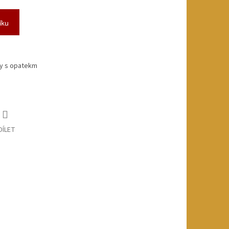
íku
ny s opatekm
DÍLET