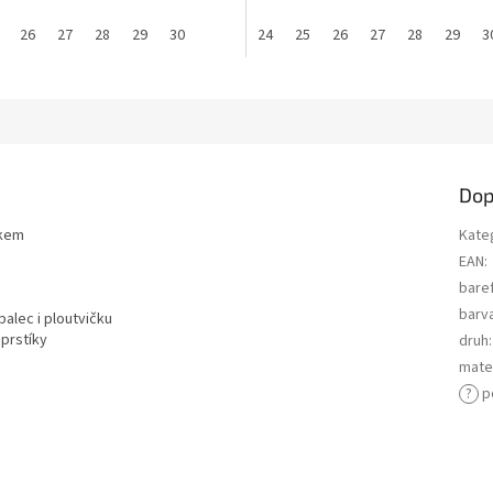
32
26
33
27
28
29
30
24
25
26
27
28
29
3
Dop
tkem
Kate
EAN
:
bare
barv
alec i ploutvičku
 prstíky
druh
:
mater
?
p