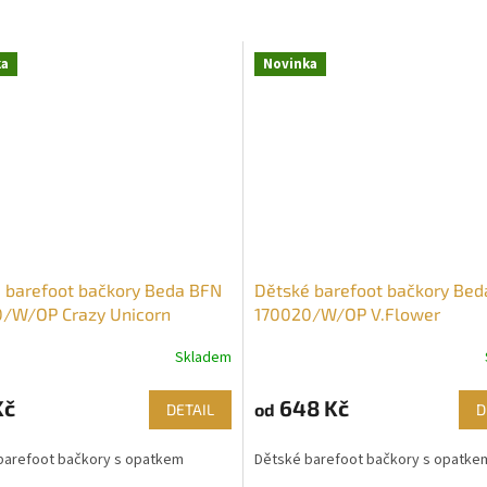
ka
Novinka
 barefoot bačkory Beda BFN
Dětské barefoot bačkory Be
/W/OP Crazy Unicorn
170020/W/OP V.Flower
Skladem
Kč
648 Kč
od
DETAIL
D
barefoot bačkory s opatkem
Dětské barefoot bačkory s opatke