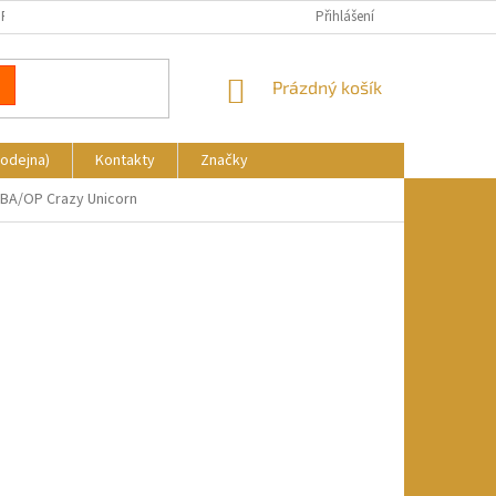
REKLAMACE
DOPRAVA A PLATBA
KDE NÁS NAJDETE
Přihlášení
NÁKUPNÍ
Prázdný košík
KOŠÍK
rodejna)
Kontakty
Značky
/BA/OP Crazy Unicorn