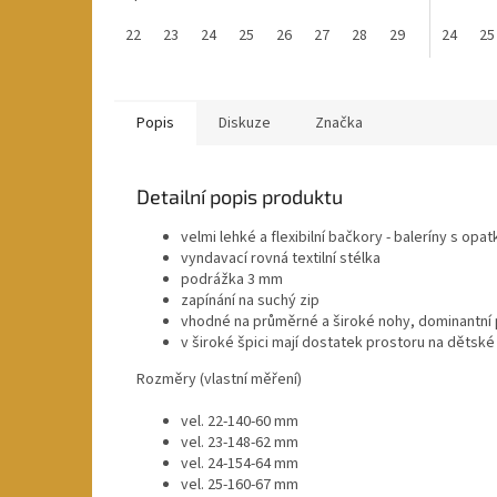
22
23
24
25
26
27
28
29
30
24
31
25
Popis
Diskuze
Značka
Detailní popis produktu
velmi lehké a flexibilní bačkory - baleríny s opa
vyndavací rovná textilní stélka
podrážka 3 mm
zapínání na suchý zip
vhodné na průměrné a široké nohy, dominantní p
v široké špici mají dostatek prostoru na dětské
Rozměry (vlastní měření)
vel. 22-140-60 mm
vel. 23-148-62 mm
vel. 24-154-64 mm
vel. 25-160-67 mm