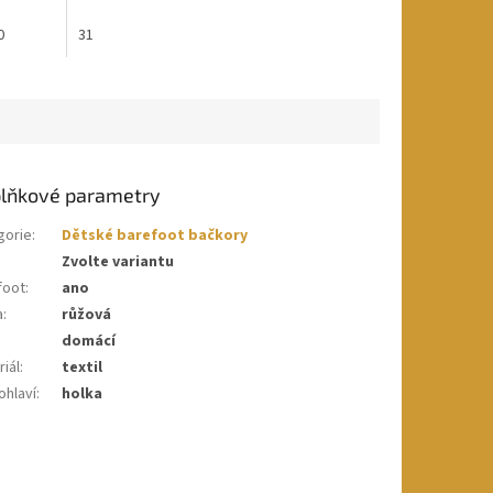
0
31
lňkové parametry
gorie
:
Dětské barefoot bačkory
Zvolte variantu
foot
:
ano
a
:
růžová
domácí
iál
:
textil
ohlaví
:
holka