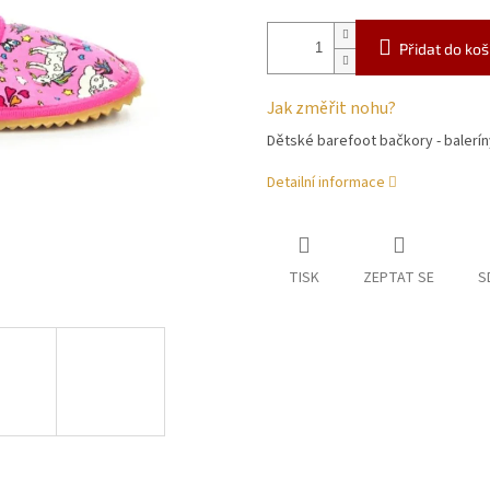
Přidat do koš
Jak změřit nohu?
Dětské barefoot bačkory - balerí
Detailní informace
TISK
ZEPTAT SE
S