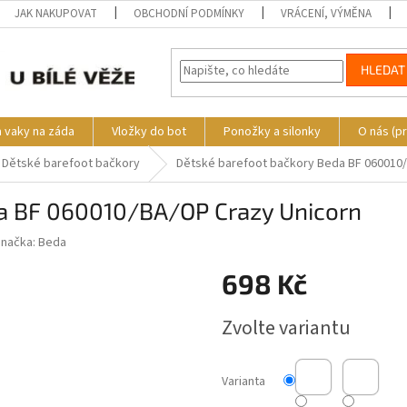
JAK NAKUPOVAT
OBCHODNÍ PODMÍNKY
VRÁCENÍ, VÝMĚNA
HLEDAT
a vaky na záda
Vložky do bot
Ponožky a silonky
O nás (p
Dětské barefoot bačkory
Dětské barefoot bačkory Beda BF 060010
da BF 060010/BA/OP Crazy Unicorn
Značka:
Beda
698 Kč
Měrná
Zvolte variantu
cena:
Varianta