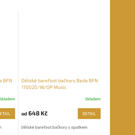
da BFN
Dětské barefoot bačkory Beda BFN
170020/W/OP Music
Skladem
Skladem
648 Kč
od
ETAIL
DETAIL
m
Dětské barefoot bačkory s opatkem