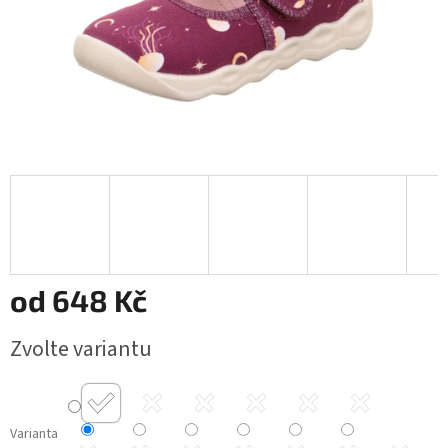
od
648 Kč
Měrná
Zvolte variantu
cena:
Varianta