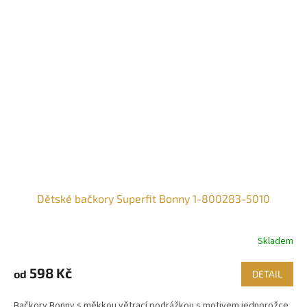
Dětské bačkory Superfit Bonny 1-800283-5010
Skladem
598 Kč
od
DETAIL
Bačkory Bonny s měkkou větrací podrážkou s motivem jednorožce