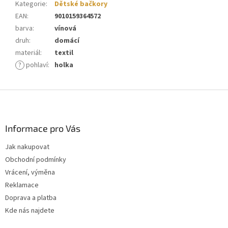
Kategorie
:
Dětské bačkory
EAN
:
9010159364572
barva
:
vínová
druh
:
domácí
materiál
:
textil
?
pohlaví
:
holka
Z
á
p
a
Informace pro Vás
t
Jak nakupovat
í
Obchodní podmínky
Vrácení, výměna
Reklamace
Doprava a platba
Kde nás najdete