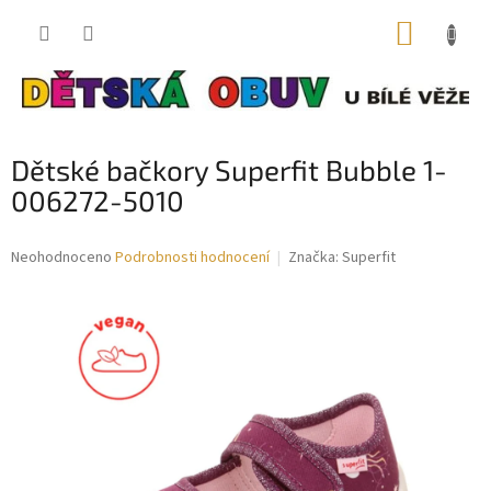
Přejít
NÁKUP
na
obsah
KOŠÍK
Dětské bačkory Superfit Bubble 1-
006272-5010
Průměrné
Neohodnoceno
Podrobnosti hodnocení
Značka:
Superfit
hodnocení
produktu
je
0,0
z
5
hvězdiček.