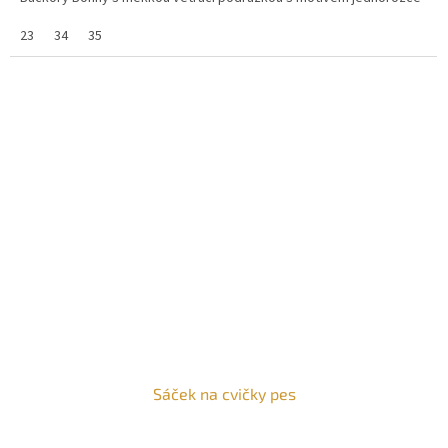
23
34
35
Sáček na cvičky pes