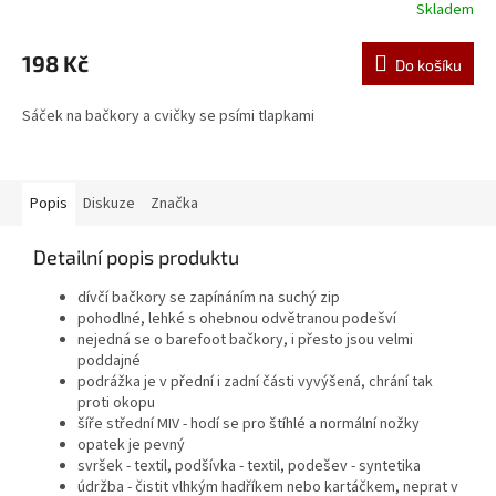
Skladem
198 Kč
Do košíku
Sáček na bačkory a cvičky se psími tlapkami
Popis
Diskuze
Značka
Detailní popis produktu
dívčí bačkory se zapínáním na suchý zip
pohodlné, lehké s ohebnou odvětranou podešví
nejedná se o barefoot bačkory, i přesto jsou velmi
poddajné
podrážka je v přední i zadní části vyvýšená, chrání tak
proti okopu
šíře střední MIV - hodí se pro štíhlé a normální nožky
opatek je pevný
svršek - textil, podšívka - textil, podešev - syntetika
údržba - čistit vlhkým hadříkem nebo kartáčkem, neprat v