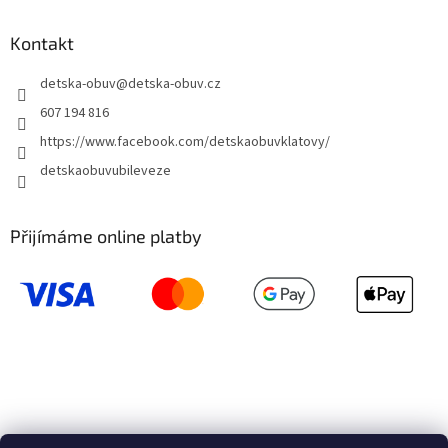
Kontakt
detska-obuv
@
detska-obuv.cz
607 194 816
https://www.facebook.com/detskaobuvklatovy/
detskaobuvubileveze
Přijímáme online platby