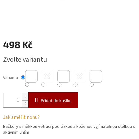
498 Kč
Měrná
Zvolte variantu
cena:
Varianta
Přidat do košíku
Jak změřit nohu?
Bačkory s měkkou větrací podrážkou a koženou vyjímatelnou stélkou s
aktivním uhlím