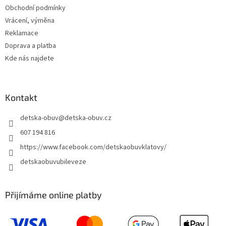
Obchodní podmínky
Vrácení, výměna
Reklamace
Doprava a platba
Kde nás najdete
Kontakt
detska-obuv
@
detska-obuv.cz
607 194 816
https://www.facebook.com/detskaobuvklatovy/
detskaobuvubileveze
Přijímáme online platby