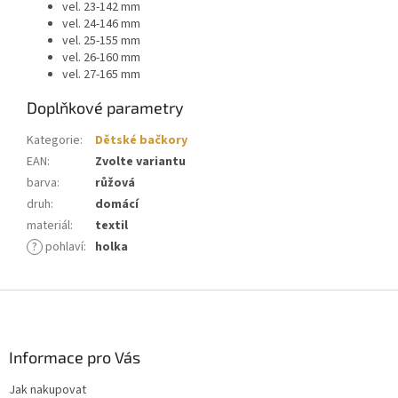
vel. 23-142 mm
vel. 24-146 mm
vel. 25-155 mm
vel. 26-160 mm
vel. 27-165 mm
Doplňkové parametry
Kategorie
:
Dětské bačkory
EAN
:
Zvolte variantu
barva
:
růžová
druh
:
domácí
materiál
:
textil
?
pohlaví
:
holka
Z
á
p
a
Informace pro Vás
t
Jak nakupovat
í