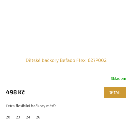
Dětské bačkory Befado Flexi 627P002
Skladem
498 Kč
DETAIL
Extra flexibilní bačkory méďa
20
23
24
26