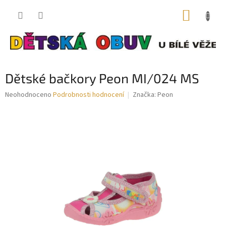
Přejít
NÁKUP
na
obsah
KOŠÍK
Dětské bačkory Peon MI/024 MS
Průměrné
Neohodnoceno
Podrobnosti hodnocení
Značka:
Peon
hodnocení
produktu
je
0,0
z
5
hvězdiček.