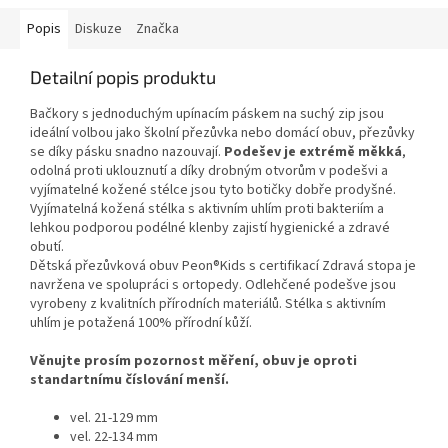
Popis
Diskuze
Značka
Detailní popis produktu
Bačkory s jednoduchým upínacím páskem na suchý zip jsou
ideální volbou jako školní přezůvka nebo domácí obuv, přezůvky
se díky pásku snadno nazouvají.
Podešev je extrémě měkká
,
odolná proti uklouznutí a díky drobným otvorům v podešvi a
vyjímatelné kožené stélce jsou tyto botičky dobře prodyšné.
Vyjímatelná kožená stélka s aktivním uhlím proti bakteriím a
lehkou podporou podélné klenby zajistí hygienické a zdravé
obutí.
Dětská přezůvková obuv Peon®Kids s certifikací Zdravá stopa je
navržena ve spolupráci s ortopedy. Odlehčené podešve jsou
vyrobeny z kvalitních přírodních materiálů. Stélka s aktivním
uhlím je potažená 100% přírodní kůží.
Věnujte prosím pozornost měření, obuv je oproti
standartnímu číslování menší.
vel. 21-129 mm
vel. 22-134 mm