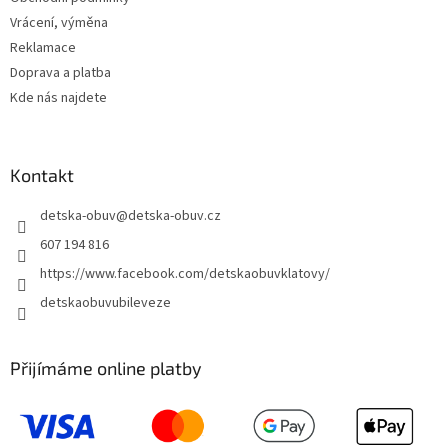
Vrácení, výměna
Reklamace
Doprava a platba
Kde nás najdete
Kontakt
detska-obuv
@
detska-obuv.cz
607 194 816
https://www.facebook.com/detskaobuvklatovy/
detskaobuvubileveze
Přijímáme online platby