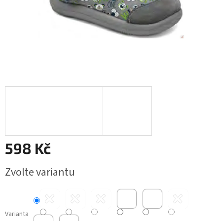
598 Kč
Měrná
Zvolte variantu
cena:
Varianta