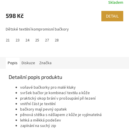
Skladem
598 Kč
DETAIL
Dětské textilní kompromisní bačkory
21
23
24
25
27
28
Popis
Diskuze
Značka
Detailní popis produktu
voňavé bačkorky pro malé kluky
svršek bačlor je kombinací textilu a kůže
praktický okop brání v prošoupání při lezení
vnitřní část je textilní
bačkory mají pevný opatek
pěnová stélka s nášlapem z kůže je vyjímatelná
lehká a měkká podešev
zapínání na suchý zip