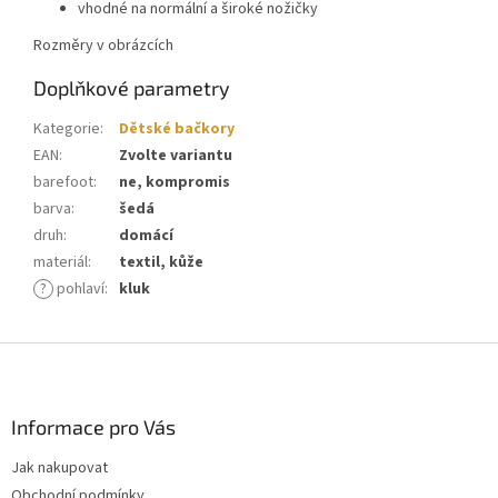
vhodné na normální a široké nožičky
Rozměry v obrázcích
Doplňkové parametry
Kategorie
:
Dětské bačkory
EAN
:
Zvolte variantu
barefoot
:
ne, kompromis
barva
:
šedá
druh
:
domácí
materiál
:
textil, kůže
?
pohlaví
:
kluk
Z
á
p
a
Informace pro Vás
t
Jak nakupovat
í
Obchodní podmínky