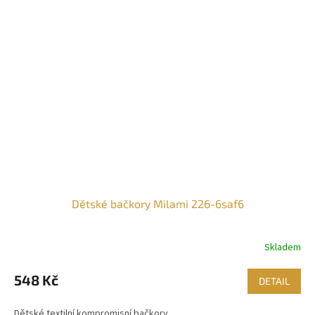
Dětské bačkory Milami 226-6saf6
Skladem
548 Kč
DETAIL
Dětské textilní kompromisní bačkory