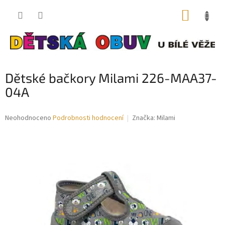
Přejít
NÁKUP
na
obsah
KOŠÍK
Dětské bačkory Milami 226-MAA37-
04A
Průměrné
Neohodnoceno
Podrobnosti hodnocení
Značka:
Milami
hodnocení
produktu
je
0,0
z
5
hvězdiček.