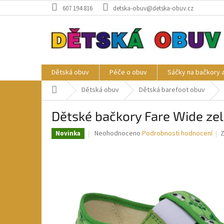
Přejít
607 194 816
detska-obuv@detska-obuv.cz
na
obsah
Dětská obuv
Péče o obuv
Sáčky na bačkory 
Domů
Dětská obuv
Dětská barefoot obuv
Dětské bačkory Fare Wide ze
Průměrné
Neohodnoceno
Podrobnosti hodnocení
Novinka
hodnocení
produktu
je
0,0
z
5
hvězdiček.