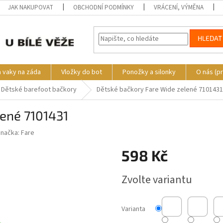
JAK NAKUPOVAT
OBCHODNÍ PODMÍNKY
VRÁCENÍ, VÝMĚNA
HLEDAT
a vaky na záda
Vložky do bot
Ponožky a silonky
O nás (p
Dětské barefoot bačkory
Dětské bačkory Fare Wide zelené 7101431
lené 7101431
Značka:
Fare
598 Kč
Měrná
Zvolte variantu
cena:
Varianta