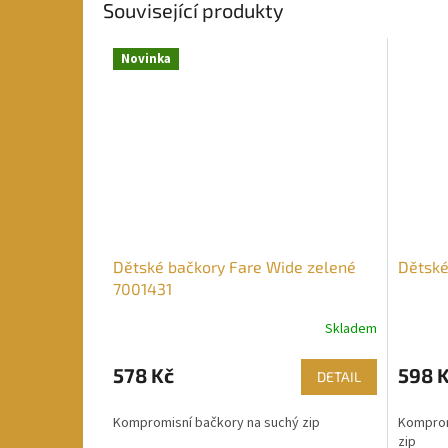
Související produkty
Novinka
Dětské bačkory Fare Wide zelené
Dětské
7001431
Skladem
Průměrné
hodnocení
produktu
578 Kč
598 
DETAIL
je
4,3
Kompromisní bačkory na suchý zip
Komprom
z
zip
5