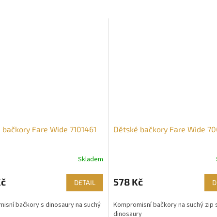
 bačkory Fare Wide 7101461
Dětské bačkory Fare Wide 70
Skladem
Kč
578 Kč
DETAIL
D
isní bačkory s dinosaury na suchý
Kompromisní bačkory na suchý zip 
dinosaury