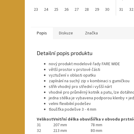
hvězdiček.
23
24
25
26
27
28
29
30
31
32
Popis
Diskuze
Značka
Detailní popis produktu
nový produkt modelové řady FARE WIDE
větší prostor v prstové části
vyztužení v oblasti opatku
zapínání na suchý zip v kombinaci s gumičkou
střih vhodný pro střední i vyšší nárt
vhodné pro průměrný kotník a patu, lze dotáhnou
jedna stélka je vybavena podporou klenby + jedn
velmi flexibilní podešev
tloušťka podešve 3 - 4 mm
Velikost
Vnitřní délka obuvi
Šířka v obvodu prstní
31
207 mm
78 mm
32
213 mm
80 mm