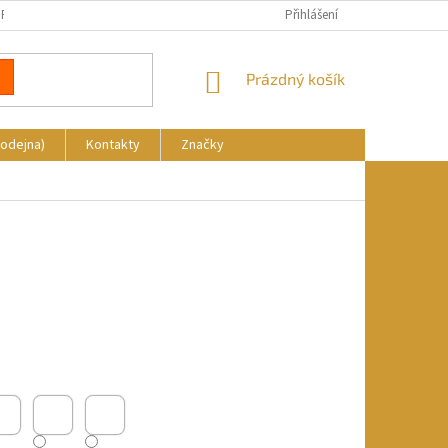
REKLAMACE
DOPRAVA A PLATBA
KDE NÁS NAJDETE
Přihlášení
NÁKUPNÍ
Prázdný košík
KOŠÍK
rodejna)
Kontakty
Značky