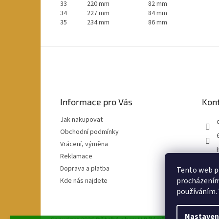
33
220 mm
82 mm
34
227 mm
84 mm
35
234 mm
86 mm
Z
á
p
a
t
Informace pro Vás
Kon
í
Jak nakupovat
Obchodní podmínky
Vrácení, výměna
Reklamace
Doprava a platba
Tento web po
procházením 
Kde nás najdete
používáním. 
Nastaven