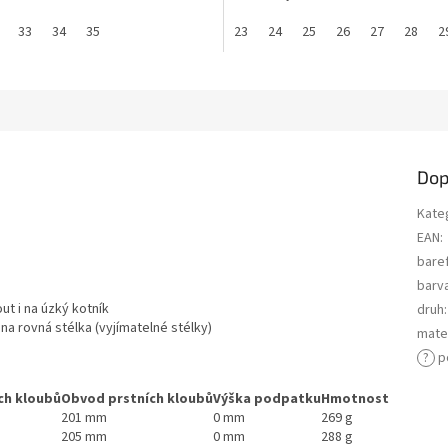
33
34
35
23
24
25
26
27
28
2
Dop
Kate
EAN
:
bare
barv
t i na úzký kotník
druh
:
a rovná stélka (vyjímatelné stélky)
mater
?
p
ch kloubů
Obvod prstních kloubů
Výška podpatku
Hmotnost
201 mm
0 mm
269 g
205 mm
0 mm
288 g