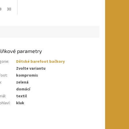
9
30
lňkové parametry
gorie
:
Dětské barefoot bačkory
Zvolte variantu
foot
:
kompromis
a
:
zelená
domácí
iál
:
textil
ohlaví
:
kluk