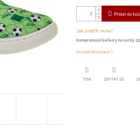
Přidat do koš
Jak změřit nohu?
Kompromisní bačkory na suchý zi
Detailní informace
TISK
ZEPTAT SE
S