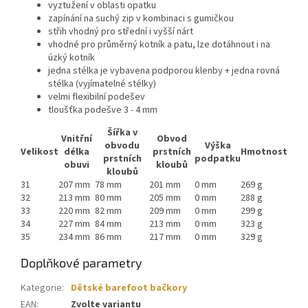
vyztužení v oblasti opatku
zapínání na suchý zip v kombinaci s gumičkou
střih vhodný pro střední i vyšší nárt
vhodné pro průměrný kotník a patu, lze dotáhnout i na
úzký kotník
jedna stélka je vybavena podporou klenby + jedna rovná
stélka (vyjímatelné stélky)
velmi flexibilní podešev
tloušťka podešve 3 - 4 mm
Šířka v
Vnitřní
Obvod
obvodu
Výška
Velikost
délka
prstních
Hmotnost
prstních
podpatku
obuvi
kloubů
kloubů
31
207 mm
78 mm
201 mm
0 mm
269 g
32
213 mm
80 mm
205 mm
0 mm
288 g
33
220 mm
82 mm
209 mm
0 mm
299 g
34
227 mm
84 mm
213 mm
0 mm
323 g
35
234 mm
86 mm
217 mm
0 mm
329 g
Doplňkové parametry
Kategorie
:
Dětské barefoot bačkory
EAN
:
Zvolte variantu