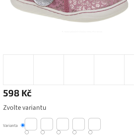
598 Kč
Měrná
Zvolte variantu
cena:
Varianta