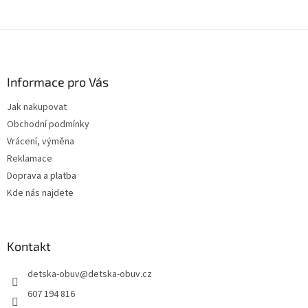
Z
á
p
a
Informace pro Vás
t
Jak nakupovat
í
Obchodní podmínky
Vrácení, výměna
Reklamace
Doprava a platba
Kde nás najdete
Kontakt
detska-obuv
@
detska-obuv.cz
607 194 816