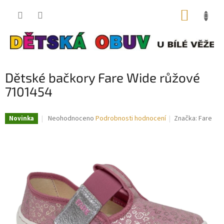
Přejít
NÁKUP
na
obsah
KOŠÍK
Dětské bačkory Fare Wide růžové
7101454
Průměrné
Neohodnoceno
Podrobnosti hodnocení
Značka:
Fare
Novinka
hodnocení
produktu
je
0,0
z
5
hvězdiček.