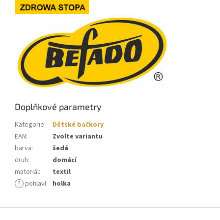
Doplňkové parametry
Kategorie
:
Dětské bačkory
EAN
:
Zvolte variantu
barva
:
šedá
druh
:
domácí
materiál
:
textil
?
pohlaví
:
holka
Z