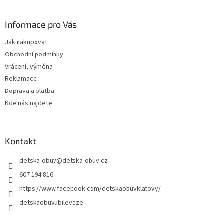
á
p
a
Informace pro Vás
t
Jak nakupovat
í
Obchodní podmínky
Vrácení, výměna
Reklamace
Doprava a platba
Kde nás najdete
Kontakt
detska-obuv
@
detska-obuv.cz
607 194 816
https://www.facebook.com/detskaobuvklatovy/
detskaobuvubileveze