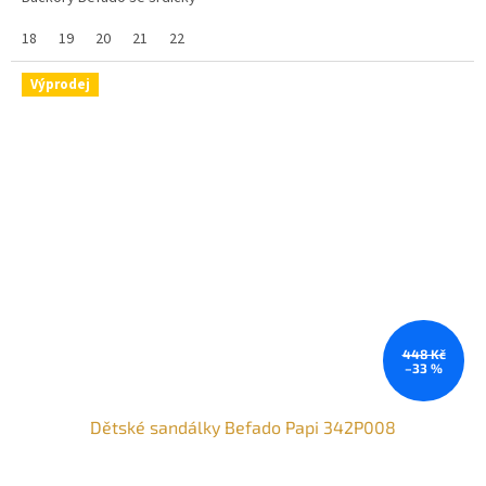
18
19
20
21
22
Výprodej
448 Kč
–33 %
Dětské sandálky Befado Papi 342P008