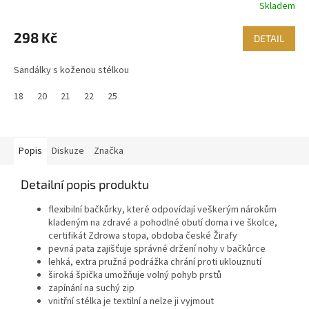
Skladem
298 Kč
DETAIL
Sandálky s koženou stélkou
18
20
21
22
25
Popis
Diskuze
Značka
Detailní popis produktu
flexibilní bačkůrky, které odpovídají veškerým nárokům
kladeným na zdravé a pohodlné obutí doma i ve školce,
certifikát Zdrowa stopa, obdoba české Žirafy
pevná pata zajišťuje správné držení nohy v bačkůrce
lehká, extra pružná podrážka chrání proti uklouznutí
široká špička umožňuje volný pohyb prstů
zapínání na suchý zip
vnitřní stélka je textilní a nelze ji vyjmout