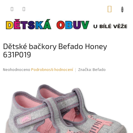
Přejít
NÁKUP
na
obsah
KOŠÍK
Dětské bačkory Befado Honey
631P019
Průměrné
Neohodnoceno
Podrobnosti hodnocení
Značka:
Befado
hodnocení
produktu
je
0,0
z
5
hvězdiček.