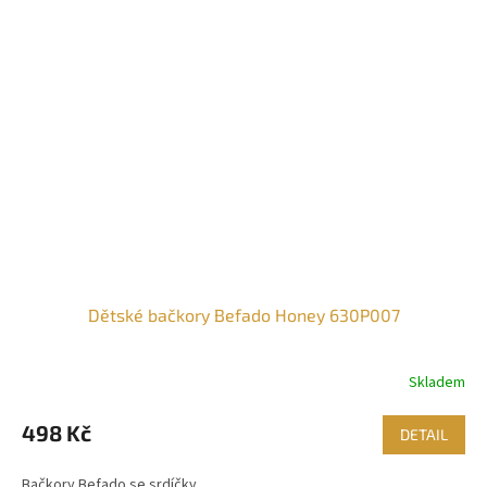
Dětské bačkory Befado Honey 630P007
Skladem
498 Kč
DETAIL
Bačkory Befado se srdíčky