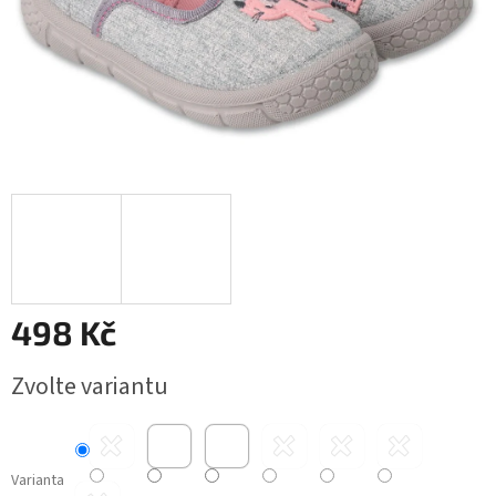
498 Kč
Měrná
Zvolte variantu
cena:
Varianta