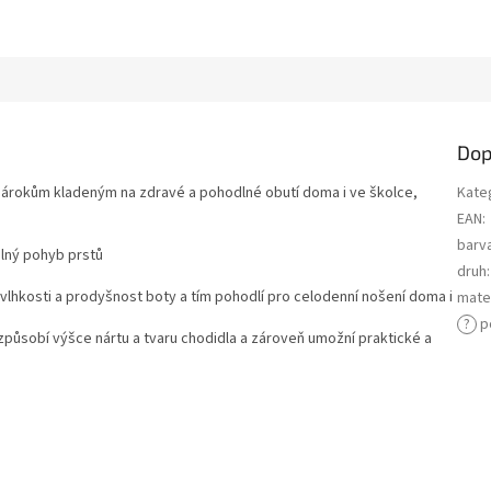
Dop
 nárokům kladeným na zdravé a pohodlné obutí doma i ve školce,
Kate
EAN
:
barv
olný pohyb prstů
druh
:
lhkosti a prodyšnost boty a tím pohodlí pro celodenní nošení doma i
mater
?
p
izpůsobí výšce nártu a tvaru chodidla a zároveň umožní praktické a