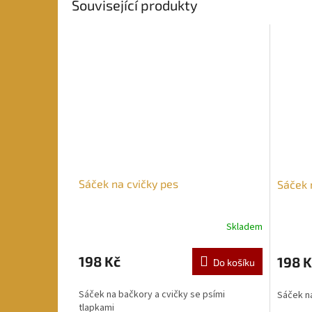
Související produkty
Sáček na cvičky pes
Sáček 
Skladem
198 Kč
198 K
Do košíku
Sáček na bačkory a cvičky se psími
Sáček na
tlapkami