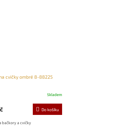
na cvičky ombré 8-88225
Skladem
č
Do košíku
 bačkory a cvičky