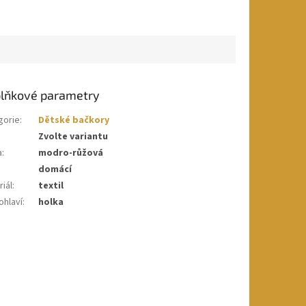
lňkové parametry
gorie
:
Dětské bačkory
Zvolte variantu
a
:
modro-růžová
domácí
iál
:
textil
ohlaví
:
holka