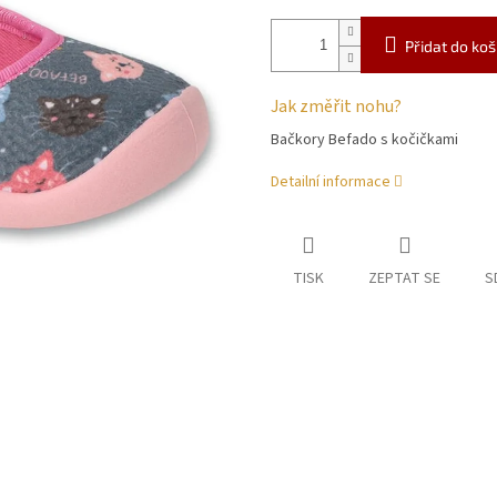
Přidat do koš
Jak změřit nohu?
Bačkory Befado s kočičkami
Detailní informace
TISK
ZEPTAT SE
S