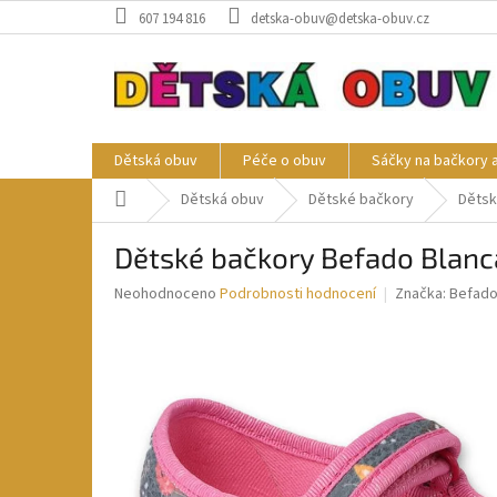
Přejít
607 194 816
detska-obuv@detska-obuv.cz
na
obsah
Dětská obuv
Péče o obuv
Sáčky na bačkory 
Domů
Dětská obuv
Dětské bačkory
Dětsk
Dětské bačkory Befado Blanc
Průměrné
Neohodnoceno
Podrobnosti hodnocení
Značka:
Befad
hodnocení
produktu
je
0,0
z
5
hvězdiček.