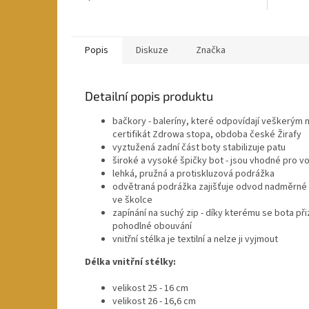
Popis
Diskuze
Značka
Detailní popis produktu
bačkory - baleríny, které odpovídají veškerým
certifikát Zdrowa stopa, obdoba české Žirafy
vyztužená zadní část boty stabilizuje patu
široké a vysoké špičky bot - jsou vhodné pro v
lehká, pružná a protiskluzová podrážka
odvětraná podrážka zajišťuje odvod nadměrné v
ve školce
zapínání na suchý zip - díky kterému se bota př
pohodlné obouvání
vnitřní stélka je textilní a nelze ji vyjmout
Délka vnitřní stélky:
velikost 25 - 16 cm
velikost 26 - 16,6 cm