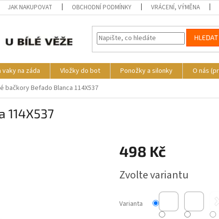
JAK NAKUPOVAT
OBCHODNÍ PODMÍNKY
VRÁCENÍ, VÝMĚNA
HLEDAT
a vaky na záda
Vložky do bot
Ponožky a silonky
O nás (p
é bačkory Befado Blanca 114X537
a 114X537
o
498 Kč
Měrná
Zvolte variantu
cena:
Varianta