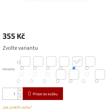
355 Kč
Měrná
Zvolte variantu
cena:
Varianta
Přidat do košíku
Jak změřit nohu?