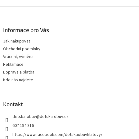
Z
á
p
a
Informace pro Vás
t
Jak nakupovat
í
Obchodní podmínky
Vrácení, výměna
Reklamace
Doprava a platba
Kde nás najdete
Kontakt
detska-obuv
@
detska-obuv.cz
607 194 816
https://www.facebook.com/detskaobuvklatovy/