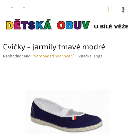
Přejít
NÁKUP
na
obsah
KOŠÍK
Cvičky - jarmily tmavě modré
Průměrné
Neohodnoceno
Podrobnosti hodnocení
Značka:
Toga
hodnocení
produktu
je
0,0
z
5
hvězdiček.