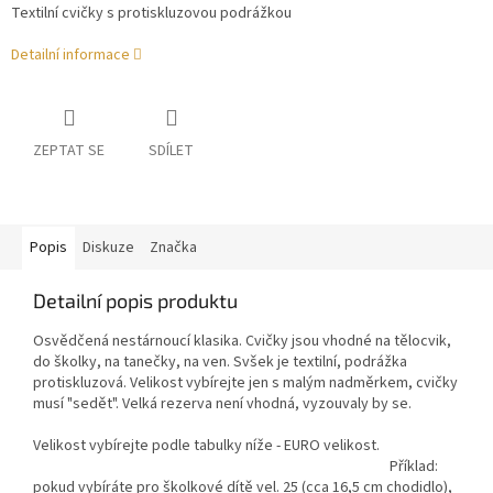
Textilní cvičky s protiskluzovou podrážkou
Detailní informace
ZEPTAT SE
SDÍLET
Popis
Diskuze
Značka
Detailní popis produktu
Osvědčená nestárnoucí klasika. Cvičky jsou vhodné na tělocvik,
do školky, na tanečky, na ven. Svšek je textilní, podrážka
protiskluzová. Velikost vybírejte jen s malým nadměrkem, cvičky
musí "sedět". Velká rezerva není vhodná, vyzouvaly by se.
Velikost vybírejte podle tabulky níže - EURO velikost.
Příklad:
pokud vybíráte pro školkové dítě vel. 25 (cca 16,5 cm chodidlo),