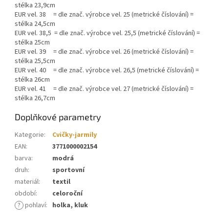
stélka 23,9cm
EUR vel. 38 = dle znač. výrobce vel. 25 (metrické číslování) =
stélka 24,5cm
EUR vel. 38,5 = dle znač. výrobce vel. 25,5 (metrické číslování) =
stélka 25cm
EUR vel. 39 = dle znač. výrobce vel. 26 (metrické číslování) =
stélka 25,5cm
EUR vel. 40 = dle znač. výrobce vel. 26,5 (metrické číslování) =
stélka 26cm
EUR vel. 41 = dle znač. výrobce vel. 27 (metrické číslování) =
stélka 26,7cm
Doplňkové parametry
Kategorie
:
Cvičky-jarmily
EAN
:
3771000002154
barva
:
modrá
druh
:
sportovní
materiál
:
textil
období
:
celoroční
?
pohlaví
:
holka, kluk