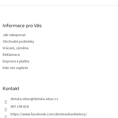
Z
á
p
a
Informace pro Vás
t
Jak nakupovat
í
Obchodní podmínky
Vrácení, výměna
Reklamace
Doprava a platba
Kde nás najdete
Kontakt
detska-obuv
@
detska-obuv.cz
607 194 816
https://www.facebook.com/detskaobuvklatovy/