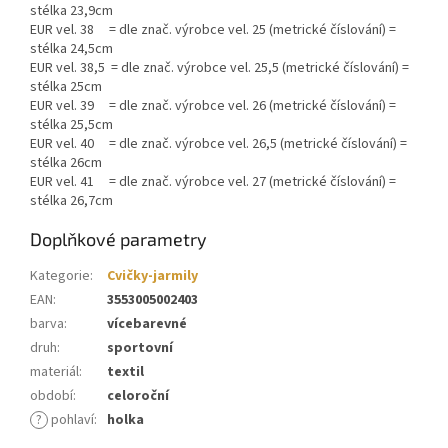
stélka 23,9cm
EUR vel. 38 = dle znač. výrobce vel. 25 (metrické číslování) =
stélka 24,5cm
EUR vel. 38,5 = dle znač. výrobce vel. 25,5 (metrické číslování) =
stélka 25cm
EUR vel. 39 = dle znač. výrobce vel. 26 (metrické číslování) =
stélka 25,5cm
EUR vel. 40 = dle znač. výrobce vel. 26,5 (metrické číslování) =
stélka 26cm
EUR vel. 41 = dle znač. výrobce vel. 27 (metrické číslování) =
stélka 26,7cm
Doplňkové parametry
Kategorie
:
Cvičky-jarmily
EAN
:
3553005002403
barva
:
vícebarevné
druh
:
sportovní
materiál
:
textil
období
:
celoroční
?
pohlaví
:
holka