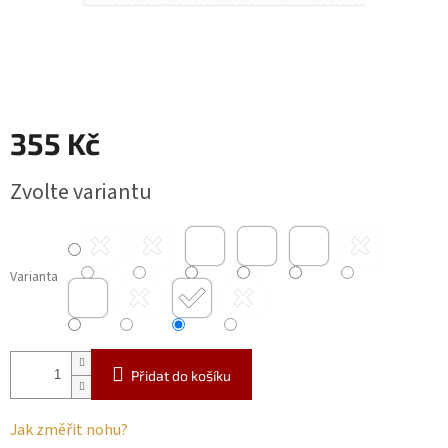
355 Kč
Měrná
Zvolte variantu
cena:
Varianta
Přidat do košíku
Jak změřit nohu?