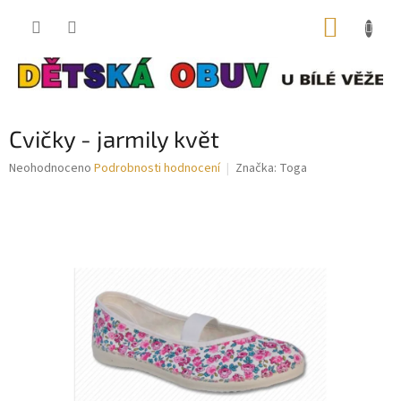
Přejít
NÁKUP
na
obsah
KOŠÍK
Cvičky - jarmily květ
Průměrné
Neohodnoceno
Podrobnosti hodnocení
Značka:
Toga
hodnocení
produktu
je
0,0
z
5
hvězdiček.