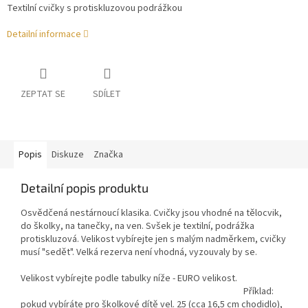
Textilní cvičky s protiskluzovou podrážkou
Detailní informace
ZEPTAT SE
SDÍLET
Popis
Diskuze
Značka
Detailní popis produktu
Osvědčená nestárnoucí klasika. Cvičky jsou vhodné na tělocvik,
do školky, na tanečky, na ven. Svšek je textilní, podrážka
protiskluzová. Velikost vybírejte jen s malým nadměrkem, cvičky
musí "sedět". Velká rezerva není vhodná, vyzouvaly by se.
Velikost vybírejte podle tabulky níže - EURO velikost.
Příklad:
pokud vybíráte pro školkové dítě vel. 25 (cca 16,5 cm chodidlo),