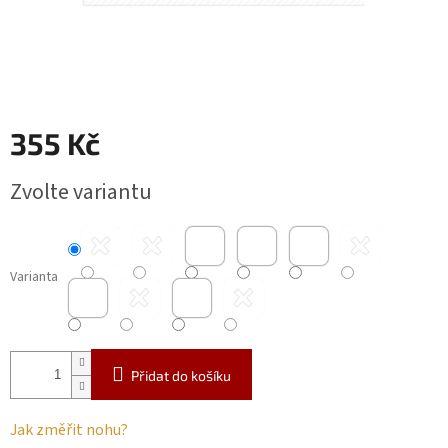
355 Kč
Měrná
Zvolte variantu
cena:
Varianta
Přidat do košíku
Jak změřit nohu?