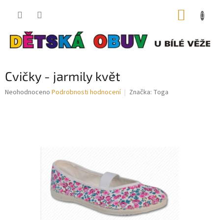
Přejít
NÁKUP
na
obsah
KOŠÍK
Cvičky - jarmily květ
Průměrné
Neohodnoceno
Podrobnosti hodnocení
Značka:
Toga
hodnocení
produktu
je
0,0
z
5
hvězdiček.