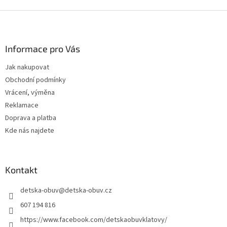
Z
á
p
a
Informace pro Vás
t
Jak nakupovat
í
Obchodní podmínky
Vrácení, výměna
Reklamace
Doprava a platba
Kde nás najdete
Kontakt
detska-obuv
@
detska-obuv.cz
607 194 816
https://www.facebook.com/detskaobuvklatovy/