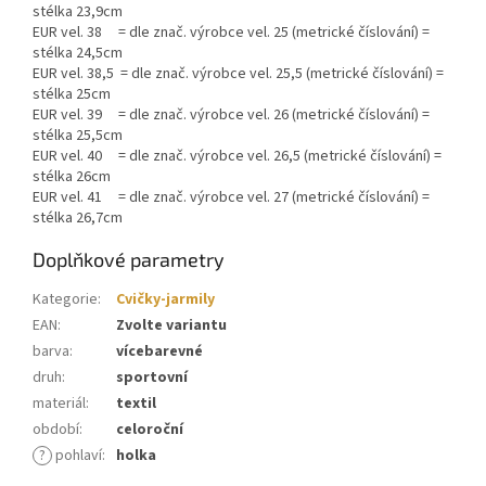
stélka 23,9cm
EUR vel. 38 = dle znač. výrobce vel. 25 (metrické číslování) =
stélka 24,5cm
EUR vel. 38,5 = dle znač. výrobce vel. 25,5 (metrické číslování) =
stélka 25cm
EUR vel. 39 = dle znač. výrobce vel. 26 (metrické číslování) =
stélka 25,5cm
EUR vel. 40 = dle znač. výrobce vel. 26,5 (metrické číslování) =
stélka 26cm
EUR vel. 41 = dle znač. výrobce vel. 27 (metrické číslování) =
stélka 26,7cm
Doplňkové parametry
Kategorie
:
Cvičky-jarmily
EAN
:
Zvolte variantu
barva
:
vícebarevné
druh
:
sportovní
materiál
:
textil
období
:
celoroční
?
pohlaví
:
holka