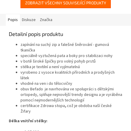
ZOBRAZIT VŠECHNY SOUVISEJÍCÍ PRODUKTY
Popis
Diskuze
Značka
Detailní popis produktu
zapínání na suchý zip a falešné šněrování - gumová
tkanička
speciálně vyztužená pata a boky pro stabilizaci nohy
v botě široké špičky pro volný pohyb prstů
stélka je textilní a není vyjímatelná
vyrobeno z vysoce kvalitních přírodních a prodyšných
látek
vhodné na ven i do tělocvičny
obuv Befado je navrhována ve spolupráci s dětskými
ortopedy, splňuje nejnovější trendy designu a je vyráběna
pomocí nejmodernějších technologií
certifikace Zdrowa stopa
,
což je obdoba naší české
Žifary
Délka vnitřní stélky: