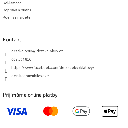
Reklamace
Doprava a platba
Kde nás najdete
Kontakt
detska-obuv
@
detska-obuv.cz
607 194 816
https://www.facebook.com/detskaobuvklatovy/
detskaobuvubileveze
Přijímáme online platby