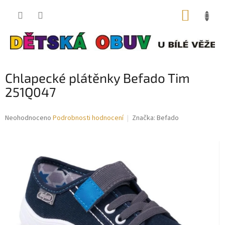
Přejít
NÁKUP
na
obsah
KOŠÍK
Chlapecké plátěnky Befado Tim
251Q047
Průměrné
Neohodnoceno
Podrobnosti hodnocení
Značka:
Befado
hodnocení
produktu
je
0,0
z
5
hvězdiček.