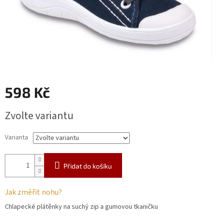
598 Kč
Měrná
Zvolte variantu
cena:
Varianta
Přidat do košíku
Jak změřit nohu?
Chlapecké plátěnky na suchý zip a gumovou tkaničku