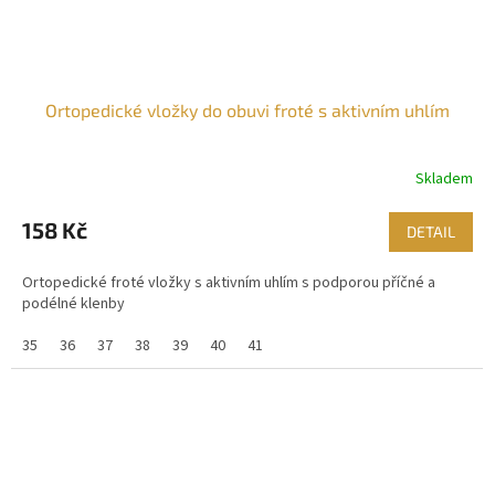
Ortopedické vložky do obuvi froté s aktivním uhlím
Skladem
158 Kč
DETAIL
Ortopedické froté vložky s aktivním uhlím s podporou příčné a
podélné klenby
35
36
37
38
39
40
41