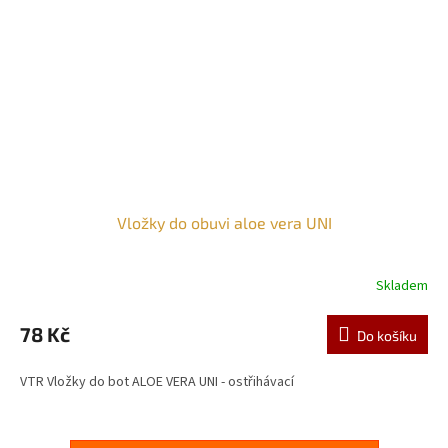
Vložky do obuvi aloe vera UNI
Skladem
Průměrné
hodnocení
produktu
78 Kč
Do košíku
je
3,0
VTR Vložky do bot ALOE VERA UNI - ostřihávací
z
5
hvězdiček.