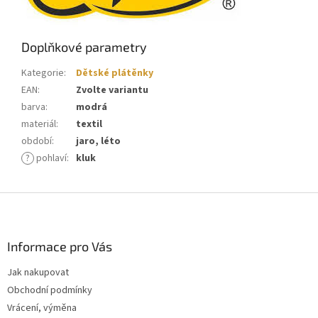
Doplňkové parametry
Kategorie
:
Dětské plátěnky
EAN
:
Zvolte variantu
barva
:
modrá
materiál
:
textil
období
:
jaro, léto
?
pohlaví
:
kluk
Z
á
p
a
Informace pro Vás
t
Jak nakupovat
í
Obchodní podmínky
Vrácení, výměna