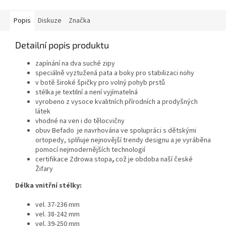
Popis
Diskuze
Značka
Detailní popis produktu
zapínání na dva suché zipy
speciálně vyztužená pata a boky pro stabilizaci nohy
v botě široké špičky pro volný pohyb prstů
stélka je textilní a není vyjímatelná
vyrobeno z vysoce kvalitních přírodních a prodyšných
látek
vhodné na ven i do tělocvičny
obuv Befado je navrhována ve spolupráci s dětskými
ortopedy, splňuje nejnovější trendy designu a je vyráběna
pomocí nejmodernějších technologií
certifikace Zdrowa stopa
,
což je obdoba naší české
Žifary
Délka vnitřní stélky:
vel. 37-236 mm
vel. 38-242 mm
vel. 39-250 mm