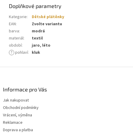
Doplňkové parametry
Kategorie
:
Dětské plátěnky
EAN
:
Zvolte variantu
barva
:
modrá
materiál
:
textil
období
:
jaro, léto
?
pohlaví
:
kluk
Z
á
p
a
Informace pro Vás
t
Jak nakupovat
í
Obchodní podmínky
Vrácení, výměna
Reklamace
Doprava a platba