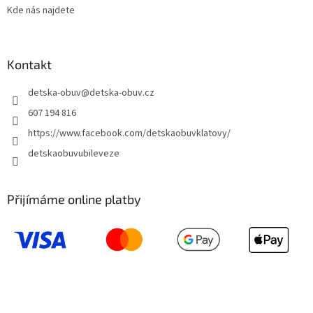
Kde nás najdete
Kontakt
detska-obuv
@
detska-obuv.cz
607 194 816
https://www.facebook.com/detskaobuvklatovy/
detskaobuvubileveze
Přijímáme online platby