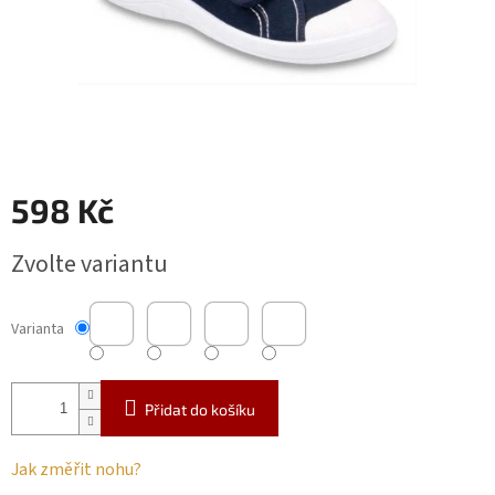
598 Kč
Měrná
Zvolte variantu
cena:
Varianta
Přidat do košíku
Jak změřit nohu?