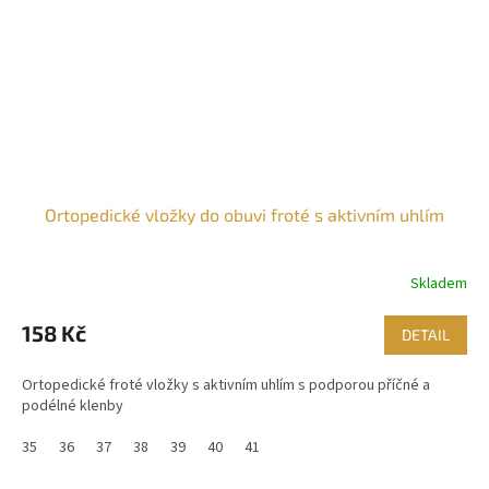
Ortopedické vložky do obuvi froté s aktivním uhlím
Skladem
158 Kč
DETAIL
Ortopedické froté vložky s aktivním uhlím s podporou příčné a
podélné klenby
35
36
37
38
39
40
41