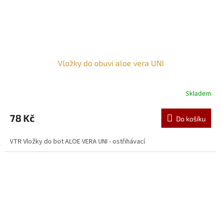
Vložky do obuvi aloe vera UNI
Skladem
Průměrné
hodnocení
produktu
78 Kč
Do košíku
je
3,0
VTR Vložky do bot ALOE VERA UNI - ostřihávací
z
5
hvězdiček.