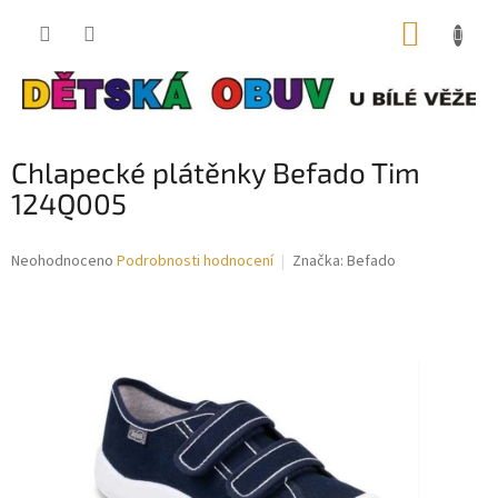
Přejít
NÁKUP
na
obsah
KOŠÍK
Chlapecké plátěnky Befado Tim
124Q005
Průměrné
Neohodnoceno
Podrobnosti hodnocení
Značka:
Befado
hodnocení
produktu
je
0,0
z
5
hvězdiček.