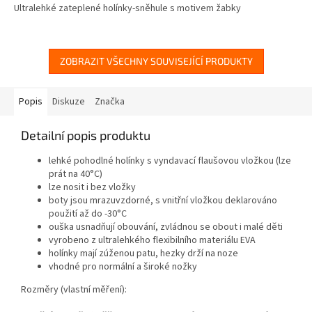
Ultralehké zateplené holínky-sněhule s motivem žabky
ZOBRAZIT VŠECHNY SOUVISEJÍCÍ PRODUKTY
Popis
Diskuze
Značka
Detailní popis produktu
lehké pohodlné holínky s vyndavací flaušovou vložkou (lze
prát na 40°C)
lze nosit i bez vložky
boty jsou mrazuvzdorné, s vnitřní vložkou deklarováno
použití až do -30°C
ouška usnadňují obouvání, zvládnou se obout i malé děti
vyrobeno z ultralehkého flexibilního materiálu EVA
holínky mají zúženou patu, hezky drží na noze
vhodné pro normální a široké nožky
Rozměry (vlastní měření):