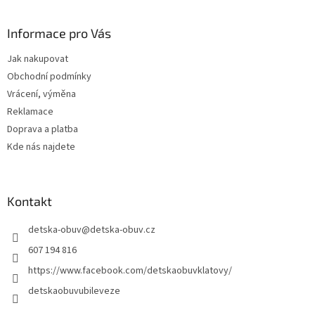
á
p
a
Informace pro Vás
t
Jak nakupovat
í
Obchodní podmínky
Vrácení, výměna
Reklamace
Doprava a platba
Kde nás najdete
Kontakt
detska-obuv
@
detska-obuv.cz
607 194 816
https://www.facebook.com/detskaobuvklatovy/
detskaobuvubileveze