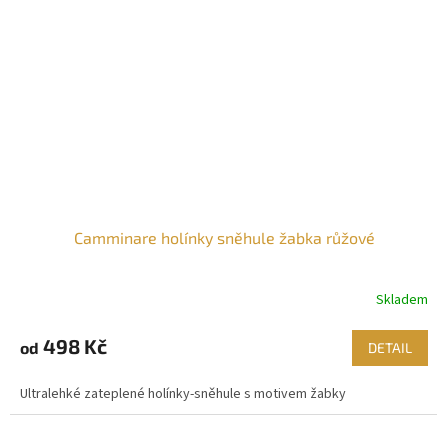
Camminare holínky sněhule žabka růžové
Skladem
498 Kč
od
DETAIL
Ultralehké zateplené holínky-sněhule s motivem žabky