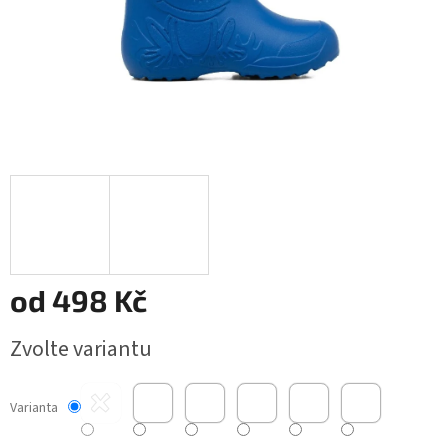
od
498 Kč
Měrná
Zvolte variantu
cena:
Varianta