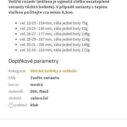
Vnitřní rozměr (měřena je vyjmutá stélka nezateplené
varianty těchto holínek). V případě varianty s teplou
vložkou počítejte cca minus 0,5cm.
vel. 22-23 - 154 mm, váha jedné boty 75g
vel .24-25 - 165 mm, váha jedné boty 82g
vel. 26-27 - 177 mm, váha jedné boty 106g
vel. 28-29 - 187 mm, váha jedné boty 124g
vel. 30-31 - 205 mm, váha jedné boty 149g
vel. 32-33 - 216 mm, váha jedné boty 172g
Doplňkové parametry
Kategorie
:
Dětské holínky a sněhule
EAN
:
Zvolte variantu
barva
:
modrá
materiál
:
EVA, flauš
období
:
celoroční
?
pohlaví
:
kluk
Z