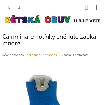
Přejít
NÁKUP
na
obsah
KOŠÍK
Camminare holínky sněhule žabka
modré
Průměrné
Neohodnoceno
Podrobnosti hodnocení
Značka:
Camminare
hodnocení
produktu
je
0,0
z
5
hvězdiček.