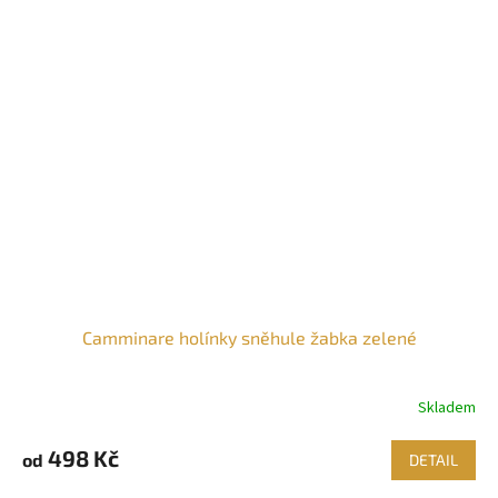
Camminare holínky sněhule žabka zelené
Skladem
498 Kč
od
DETAIL